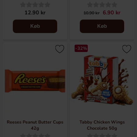
12.90 kr
6.90 kr
10.90 kr
Køb
Køb
-32%
Reeses Peanut Butter Cups
Tabby Chicken Wings
42g
Chocolate 50g