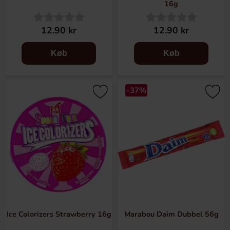
16g
12.90 kr
12.90 kr
Køb
Køb
-37%
Ice Colorizers Strawberry 16g
Marabou Daim Dubbel 56g