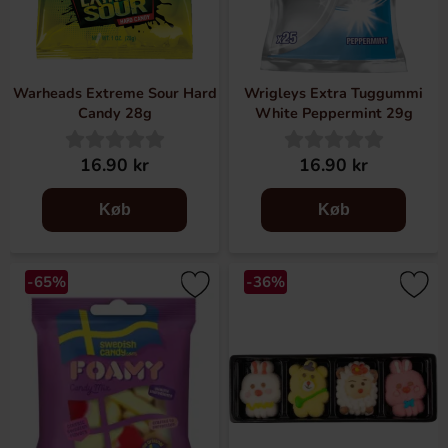
Warheads Extreme Sour Hard
Wrigleys Extra Tuggummi
Candy 28g
White Peppermint 29g
16.90 kr
16.90 kr
Køb
Køb
-65%
-36%