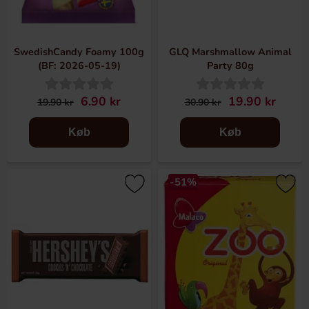
SwedishCandy Foamy 100g
GLQ Marshmallow Animal
(BF: 2026-05-19)
Party 80g
6.90 kr
19.90 kr
19.90 kr
30.90 kr
Køb
Køb
-51%