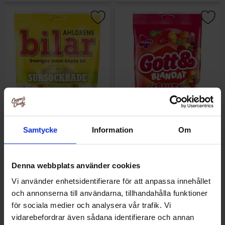
Samtycke
Information
Om
Ahlgrens Biler Sursukrede
Gott & Blandat Fruity Bites
100g
130g
Denna webbplats använder cookies
16.90 kr
17.90 kr
Vi använder enhetsidentifierare för att anpassa innehållet
och annonserna till användarna, tillhandahålla funktioner
Køb
Køb
för sociala medier och analysera vår trafik. Vi
vidarebefordrar även sådana identifierare och annan