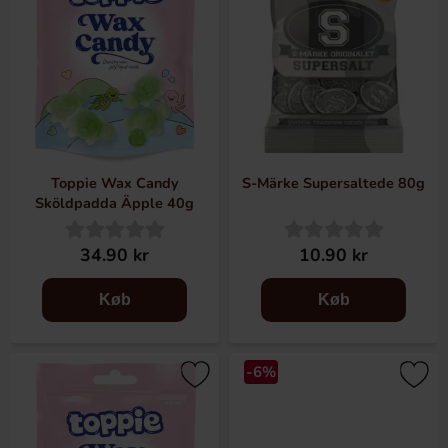
Toppie Wax Candy
S-Märke Supersaltede 80g
Sköldpadda Äpple 40g
34.90 kr
10.90 kr
Køb
Køb
-6%