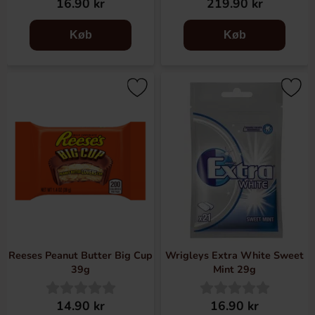
16.90 kr
219.90 kr
Køb
Køb
Reeses Peanut Butter Big Cup
Wrigleys Extra White Sweet
39g
Mint 29g
14.90 kr
16.90 kr