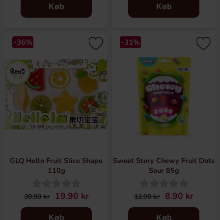
Køb
Køb
-36%
-31%
GLQ Hello Fruit Slice Shape
Sweet Story Chewy Fruit Dots
110g
Sour 85g
19.90 kr
8.90 kr
30.90 kr
12.90 kr
Køb
Køb