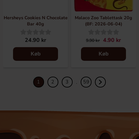
Hersheys Cookies N Chocolate
Malaco Zoo Tablettask 20g
Bar 40g
(BF: 2026-06-04)
24.90 kr
4.90 kr
9.90 kr
Køb
Køb
1
2
3
59
.