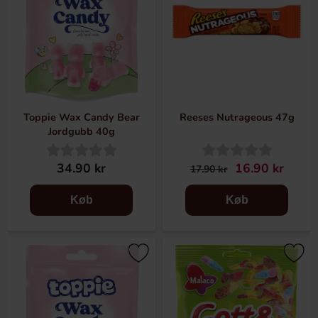
Toppie Wax Candy Bear
Reeses Nutrageous 47g
Jordgubb 40g
34.90 kr
16.90 kr
17.90 kr
Køb
Køb