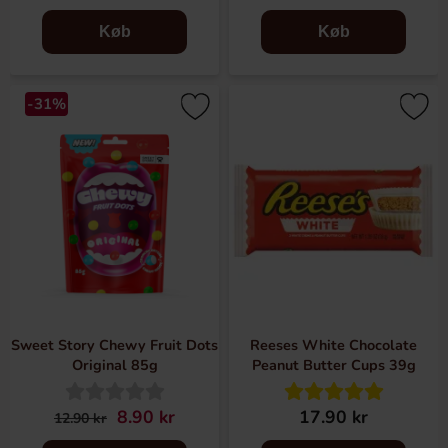
Køb
Køb
-31%
Sweet Story Chewy Fruit Dots
Reeses White Chocolate
Original 85g
Peanut Butter Cups 39g
8.90 kr
17.90 kr
12.90 kr