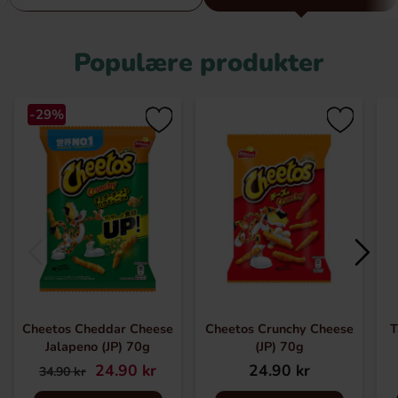
varianter, du sandsynligvis aldrig har stødt på før, hvilket
gør det endnu mere spændende! Prøv noget nyt og måske
Populære produkter
opdag din nye favorit eller inviter kammeraten til en buffet
af usædvanlige og lækre snacks!
-29%
Cheetos Cheddar Cheese
Cheetos Crunchy Cheese
T
Jalapeno (JP) 70g
(JP) 70g
24.90 kr
24.90 kr
34.90 kr