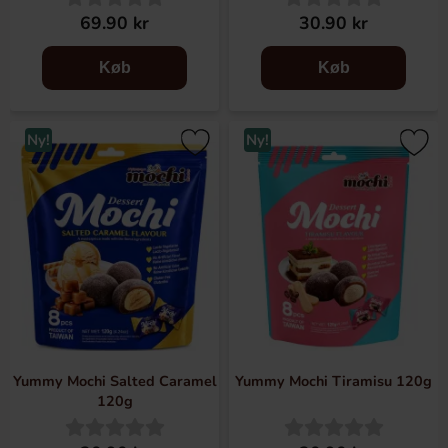
69.90 kr
30.90 kr
Køb
Køb
Ny!
Ny!
Yummy Mochi Salted Caramel
Yummy Mochi Tiramisu 120g
120g