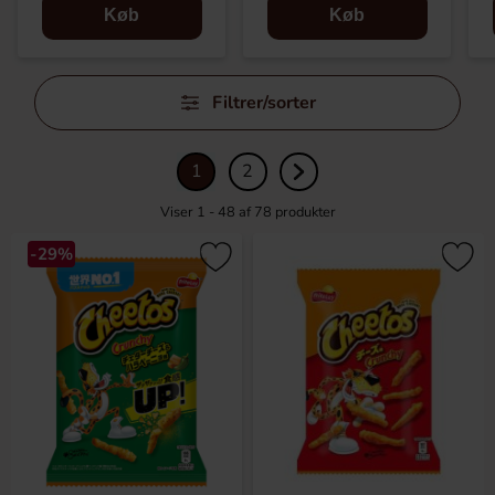
Køb
Køb
Spring
Filtrer/sorter
filtre
over
1
2
Viser 1 - 48 af
78
produkter
-29%