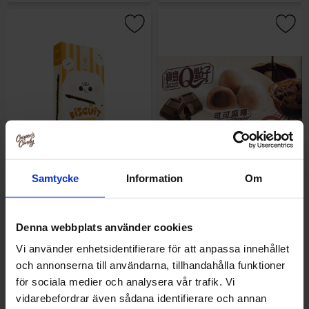
Samtycke
Information
Om
Tokimeki Biscuit Stick -
Taiwan Dessert - Mochi Cacao
Almond Crush Choco 40g
Chocolate Flavour 80g
Denna webbplats använder cookies
20.90 kr
39.90 kr
Vi använder enhetsidentifierare för att anpassa innehållet
och annonserna till användarna, tillhandahålla funktioner
Køb
Køb
för sociala medier och analysera vår trafik. Vi
vidarebefordrar även sådana identifierare och annan