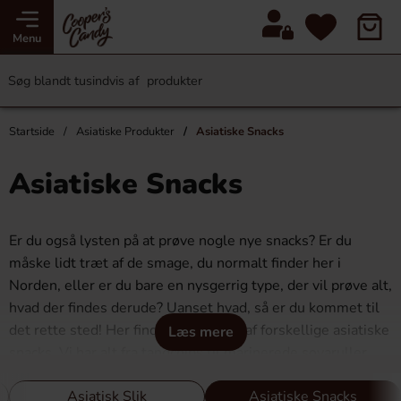
Menu
Startside
Asiatiske Produkter
Asiatiske Snacks
Asiatiske Snacks
Er du også lysten på at prøve nogle nye snacks? Er du
måske lidt træt af de smage, du normalt finder her i
Norden, eller er du bare en nysgerrig type, der vil prøve alt,
hvad der findes derude? Uanset hvad, så er du kommet til
det rette sted! Her finder du masser af forskellige asiatiske
Læs mere
snacks. Vi har alt fra tangchips til marinerede soyaruller.
Hvorfor ikke prøve snacks med smag af blæksprutte eller
Asiatisk Slik
Asiatiske Snacks
rejer? Eller måske tangruller? Her finder du smage og