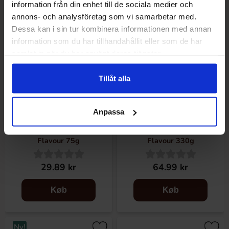
information från din enhet till de sociala medier och
annons- och analysföretag som vi samarbetar med.
Dessa kan i sin tur kombinera informationen med annan
information som du har tillhandahållit eller som de har
samlat in när du har använt deras tjänster.
Tillåt alla
Anpassa
Chapz Long Chips Paprika
Tokimeki Castella Cake Milk
Flavour 75g
Flavour 330g
29.89 kr
64.99 kr
Køb
Køb
Ny!