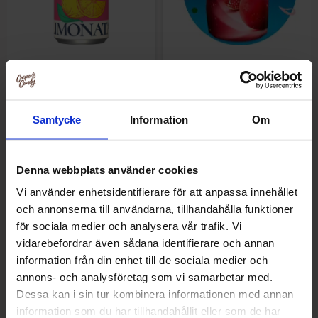
Mino Zero Limonata
Capri-Sun Kirsche &
Svartvinbär Hallon 33cl
Granatäpple 33cl (1st)
Fra
16.90 kr
16.90 kr
Samtycke
Information
Om
Køb
Vælg ...
Denna webbplats använder cookies
Vi använder enhetsidentifierare för att anpassa innehållet
och annonserna till användarna, tillhandahålla funktioner
för sociala medier och analysera vår trafik. Vi
vidarebefordrar även sådana identifierare och annan
information från din enhet till de sociala medier och
annons- och analysföretag som vi samarbetar med.
Dessa kan i sin tur kombinera informationen med annan
information som du har tillhandahållit eller som de har