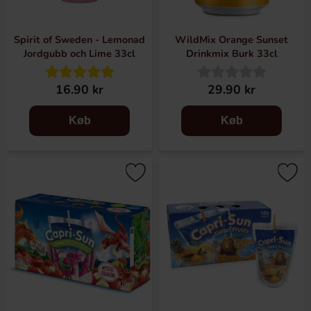
Spirit of Sweden - Lemonad
WildMix Orange Sunset
Jordgubb och Lime 33cl
Drinkmix Burk 33cl
16.90 kr
29.90 kr
Køb
Køb