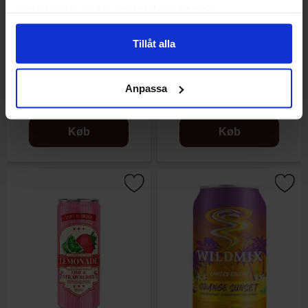
samlat in när du har använt deras tjänster.
Tillåt alla
Festis Wild Strawberry 50cl
Warheads Boba Sour Green
Apple 400ml
Anpassa
19.90 kr
24.90 kr
Køb
Køb