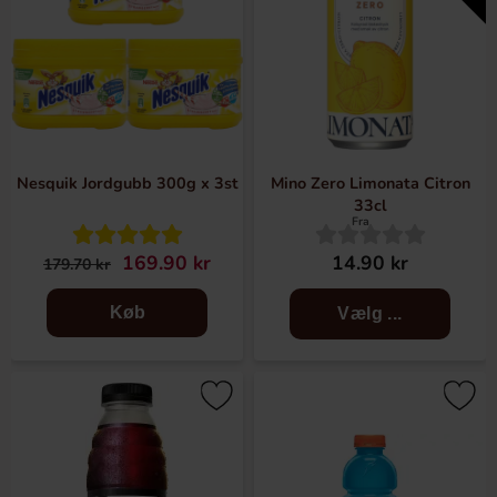
Nesquik Jordgubb 300g x 3st
Mino Zero Limonata Citron
33cl
Fra
169.90 kr
14.90 kr
179.70 kr
Køb
Vælg ...