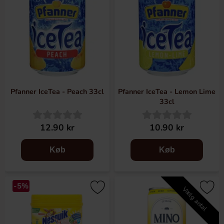
Pfanner IceTea - Peach 33cl
Pfanner IceTea - Lemon Lime
33cl
12.90 kr
10.90 kr
Køb
Køb
-5%
Vælg antal