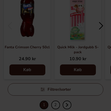
Fanta Crimson Cherry 50cl
Quick Milk - Jordgubb 5-
Qu
pack
24.90 kr
10.90 kr
Køb
Køb
Spring
Filtrer/sorter
filtre
over
1
2