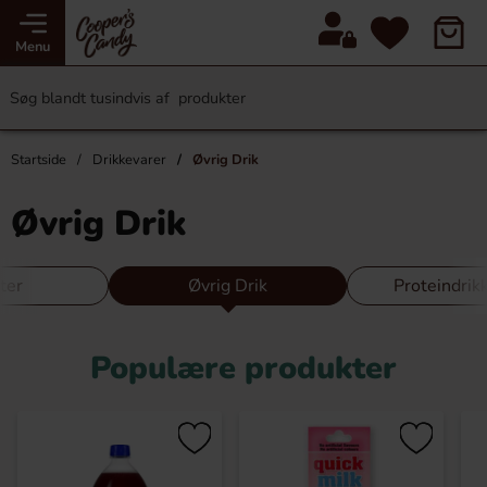
Menu
Startside
Drikkevarer
Øvrig Drik
Øvrig Drik
ter
Øvrig Drik
Proteindrik
Populære produkter