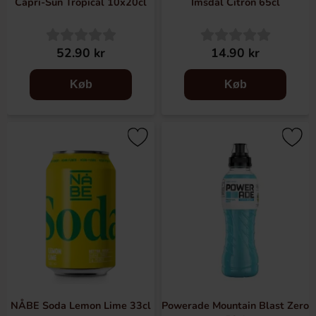
Capri-Sun Tropical 10x20cl
Imsdal Citron 65cl
52.90 kr
14.90 kr
Køb
Køb
NÅBE Soda Lemon Lime 33cl
Powerade Mountain Blast Zero