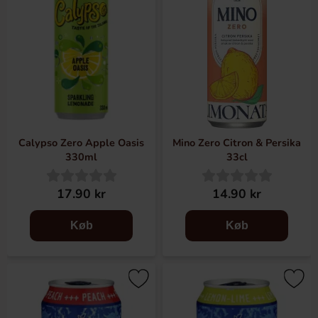
Calypso Zero Apple Oasis
Mino Zero Citron & Persika
330ml
33cl
17.90 kr
14.90 kr
Køb
Køb