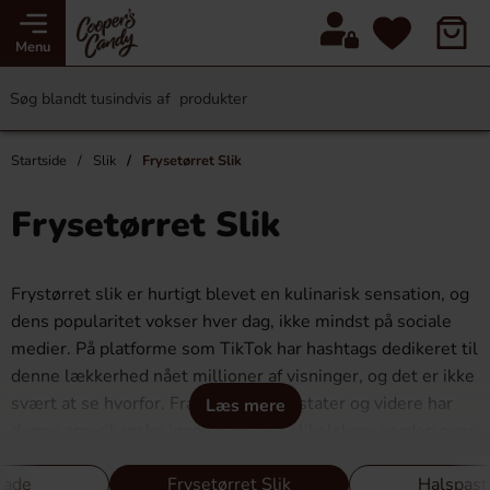
Menu
Startside
Slik
Frysetørret Slik
Frysetørret Slik
Frystørret slik er hurtigt blevet en kulinarisk sensation, og
dens popularitet vokser hver dag, ikke mindst på sociale
medier. På platforme som TikTok har hashtags dedikeret til
denne lækkerhed nået millioner af visninger, og det er ikke
svært at se hvorfor. Fra de forenede stater og videre har
Læs mere
denne amerikanske innovation fået slikelskere verden over
til at juble.
lade
Frysetørret Slik
Halspasti