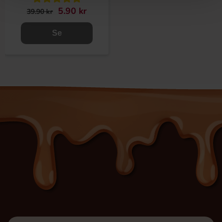
5.90 kr
39.90 kr
Se