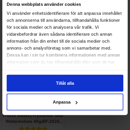
Denna webbplats använder cookies
både en videnskab og en kunstform. Slikket fryses til
34.90 kr
34.90 kr
ekstremt lave temperaturer og placeres derefter i et
Vi använder enhetsidentifierare för att anpassa innehållet
vakuumkammer, hvor vand fjernes. Denne omhyggelige
och annonserna till användarna, tillhandahålla funktioner
Køb
Køb
proces sikrer, at slikket bevarer sin smag og form, samtidig
för sociala medier och analysera vår trafik. Vi
vidarebefordrar även sådana identifierare och annan
med at det får en helt ny tekstur.
information från din enhet till de sociala medier och
-85%
annons- och analysföretag som vi samarbetar med.
Dessa kan i sin tur kombinera informationen med annan
information som du har tillhandahållit eller som de har
samlat in när du har använt deras tjänster.
Tillåt alla
Anpassa
Freeze Sweets Frystorkat Sour
Watermelons 40g(BF:2026-
09-03)