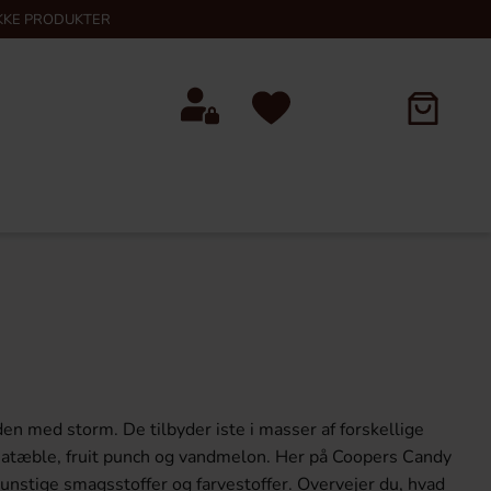
KKE PRODUKTER
den med storm. De tilbyder iste i masser af forskellige
anatæble, fruit punch og vandmelon. Her på Coopers Candy
unstige smagsstoffer og farvestoffer. Overvejer du, hvad