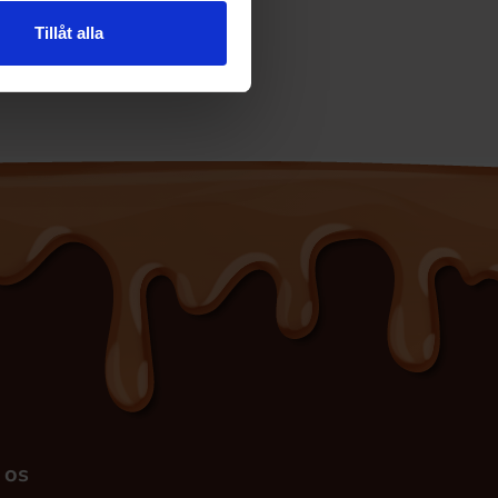
Tillåt alla
 os