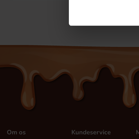
Om os
Kundeservice
M