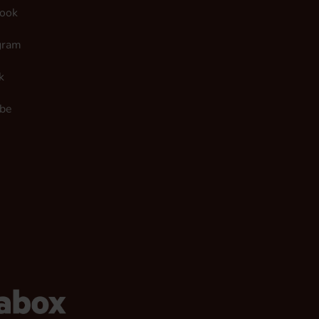
ook
gram
k
be