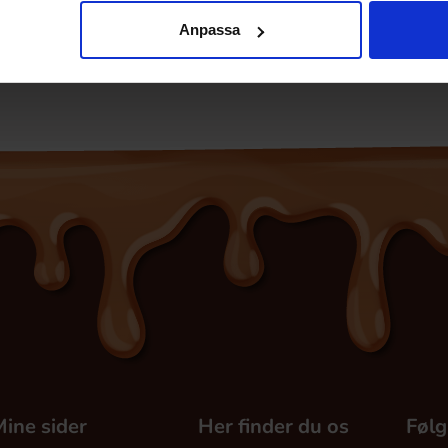
Anpassa
ine sider
Her finder du os
Følg