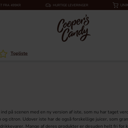
UNI
T FRA 499KR
HURTIGE LEVERINGER
Topliste
e ind på scenen med en ny version af iste, som nu har taget ver
og citron. Udover iste har de også forskellige juicer, som gr
rikkevarer. Mange af deres produkter er desuden helt fri for k