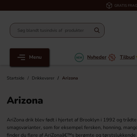
GRATIS FRAG
Menu
Nyheder
Tilbud
Startside
Drikkevarer
Arizona
Arizona
AriZona drik blev født i hjertet af Brooklyn i 1992 og trådt
smagsvarianter, som for eksempel fersken, honning, mango 
finder du flere af AriZonaâ€™s berømte og tørstslukkende d