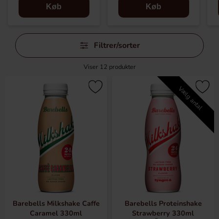
Køb
Køb
Spring
Filtrer/sorter
filtre
over
Viser
12
produkter
Vælg antal
Barebells Milkshake Caffe
Barebells Proteinshake
Caramel 330ml
Strawberry 330ml