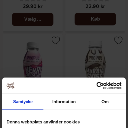
29.90 kr
22.90 kr
Køb
Vælg ...
Samtycke
Information
Om
ProPud Milkshake Berry
ProPud Milkshake Äppelpaj &
Cheesecake 33cl
Vaniljsås 33cl
Denna webbplats använder cookies