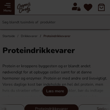
Menu
Startside
Drikkevarer
Proteindrikkevarer
Proteindrikkevarer
Protein er kroppens byggesten og er blandt andet
nødvendigt for at opbygge celler samt for at danne
hormoner og enzymer. Protein er med andre ord livsvigtigt.
Vores daglige kost bør indeholde en hel del protein, men
hvis du stræber efter at opbygge muskler, bør du indtage
Læs mere
endnu mere protein. Proteindrikke er en perfekt måde
hurtigt at få ekstra protein, og er det optimale
Drik
Proteindrikkevarer
Sodava
mellemmåltid eller morgenmad. Her finder du flere