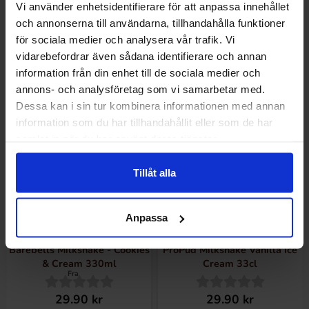
26.90 kr
26.90 kr
Vi använder enhetsidentifierare för att anpassa innehållet
och annonserna till användarna, tillhandahålla funktioner
Køb
Køb
för sociala medier och analysera vår trafik. Vi
vidarebefordrar även sådana identifierare och annan
information från din enhet till de sociala medier och
Vælg antal
annons- och analysföretag som vi samarbetar med.
Dessa kan i sin tur kombinera informationen med annan
information som du har tillhandahållit eller som de har
samlat in när du har använt deras tjänster.
Tillåt alla
Anpassa
Barebells Milkshake - Cookies
ProPud Milkshake Vanilla Ice
& Cream 330ml
Cream 33cl
Fra
29.90 kr
29.90 kr