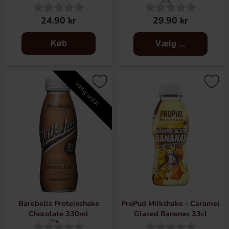
Fra
24.90 kr
29.90 kr
Køb
Vælg ...
Vælg antal
Barebells Proteinshake
ProPud Milkshake - Caramel
Chocolate 330ml
Glazed Bananas 33cl
Fra