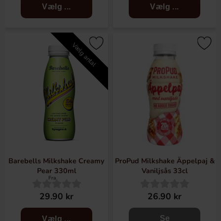
Vælg ...
Vælg ...
Vælg antal
Barebells Milkshake Creamy
ProPud Milkshake Äppelpaj &
Pear 330ml
Vaniljsås 33cl
Fra
29.90 kr
26.90 kr
Se
Vælg ...