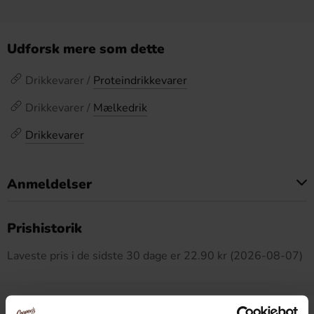
Udforsk mere som dette
Drikkevarer /
Proteindrikkevarer
Drikkevarer /
Mælkedrik
Drikkevarer
Anmeldelser
Dette produkt har ingen anmeldelser
Prishistorik
Laveste pris i de sidste 30 dage er 22.90 kr (2026-08-07)