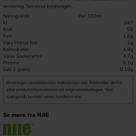
servering. Serveras kyld/avkjølt.
Näringvärde
Per 100ml
kJ
247
Kcal
59
Fett
1,6g
Vara Mättat fett
1g
Kolhydrater
4,9g
Varav Sockerarter
4,7g
Protein
6,1g
Salt (i gram)
0,18g
Ændringer i produkternes indhold kan ske. Kontroller derfor
altid produktinformationen på originalemballagen. Ved
spørgsmål kontakt vores kundeservice.
Se mere fra NJIE