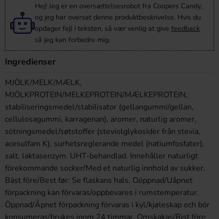
Hej! Jeg er en oversættelsesrobot fra Coopers Candy,
og jeg har oversat denne produktbeskrivelse. Hvis du
opdager fejl i teksten, så vær venlig at give
feedback
så jeg kan forbedre mig.
Ingredienser
MJÖLK/MELK/MÆLK,
MJÖLKPROTEIN/MELKEPROTEIN/MÆLKEPROTEIN,
stabiliseringsmedel/stabilisator (gellangummi/gellan,
cellulosagummi, karragenan), aromer, naturlig aromer,
sötningsmedel/søtstoffer (steviolglykosider från stevia,
acesulfam K), surhetsreglerande medel (natiumfosfater),
salt, laktasenzym. UHT-behandlad. Innehåller naturligt
förekommande socker/Med et naturlig innhold av sukker.
Bäst före/Best før: Se flaskans hals. Oöppnad/Uåpnet
förpackning kan förvaras/oppbevares i rumstemperatur.
Öppnad/Åpnet förpackning förvaras i kyl/kjøleskap och bör
konsumeras/brukes inom 24 timmar. Omskakas/Rist före