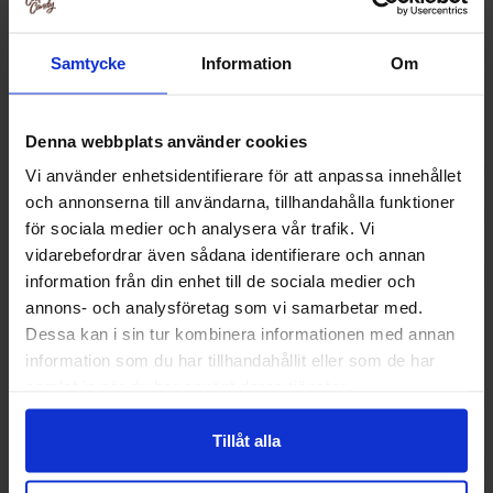
Relaterede produkter
Samtycke
Information
Om
-61%
Denna webbplats använder cookies
Vi använder enhetsidentifierare för att anpassa innehållet
och annonserna till användarna, tillhandahålla funktioner
för sociala medier och analysera vår trafik. Vi
vidarebefordrar även sådana identifierare och annan
information från din enhet till de sociala medier och
annons- och analysföretag som vi samarbetar med.
Dessa kan i sin tur kombinera informationen med annan
information som du har tillhandahållit eller som de har
Woogie Straws with Vanilla Flavour 10-
Barebells Milksha
samlat in när du har använt deras tjänster.
pack 60g(BF:12-06-2026)
330m
12.90 kr
29.90
32.90 kr
Tillåt alla
Køb
Kø