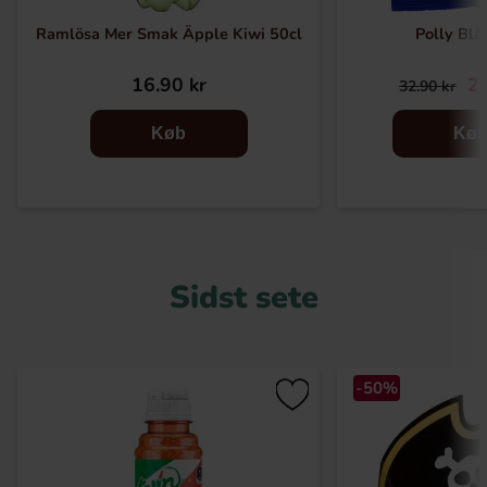
Ramlösa Mer Smak Äpple Kiwi 50cl
Polly Blå
16.90 kr
26
32.90 kr
Køb
Kø
Sidst sete
-50%