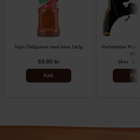
Tajin Chilipulver med lime 142g
Partyhattar Pirat 
pac
59.90 kr
19.
39 kr
Køb
Kø