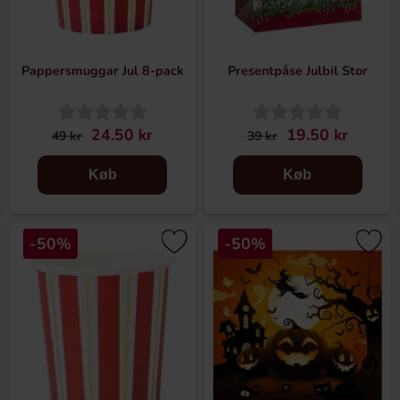
Pappersmuggar Jul 8-pack
Presentpåse Julbil Stor
24.50 kr
19.50 kr
49 kr
39 kr
Køb
Køb
-50%
-50%