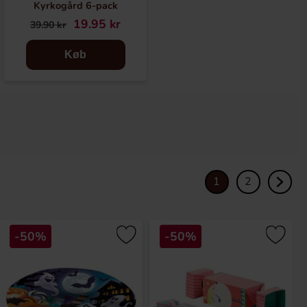
Kyrkogård 6-pack
Halloween Kyrkogård
19.95 kr
34.95 kr
39.90 kr
69.90 kr
Køb
Køb
1
2
-50%
-50%