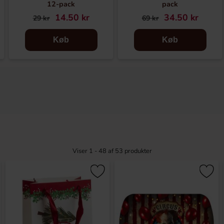
12-pack
pack
14.50 kr
34.50 kr
29 kr
69 kr
Køb
Køb
Viser 1 - 48 af
53
produkter