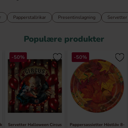
r
Papperstallrikar
Presentinslagning
Servetter
Populære produkter
-50%
-50%
ck
Servetter Halloween Circus
Pappersassietter Höstlöv 8-