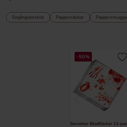
Engångsbestick
Pappersdukar
Pappersmugga
-50%
Servetter Blodfläckar 12-pa