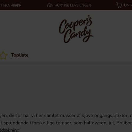
UNI
T FRA 499KR
HURTIGE LEVERINGER
Topliste
en, derfor har vi her samlet masser af sjove engangsartikler, 
ndet spændende i forskellige temaer, som halloween, jul, Boli
rddækning!