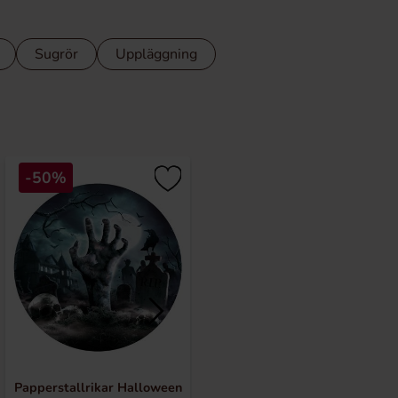
Sugrör
Uppläggning
-50%
-50%
Papperstallrikar Halloween
Stor Godisskål i Plast