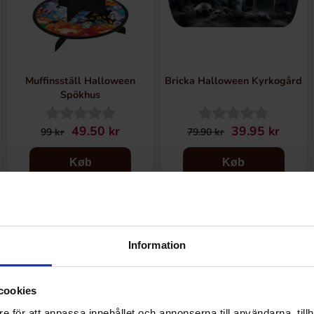
Muffinsställ Halloween
Bricka Halloween Kyrkogård
Spökhus
49.50 kr
39.95 kr
99 kr
79.90 kr
Køb
Køb
-50%
-50%
Information
cookies
e för att anpassa innehållet och annonserna till användarna, tillh