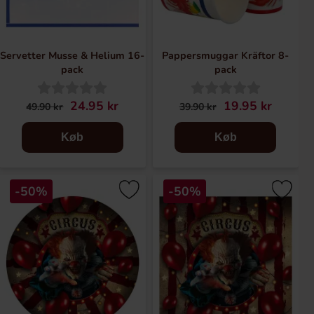
Servetter Musse & Helium 16-
Pappersmuggar Kräftor 8-
pack
pack
24.95 kr
19.95 kr
49.90 kr
39.90 kr
Køb
Køb
-50%
-50%