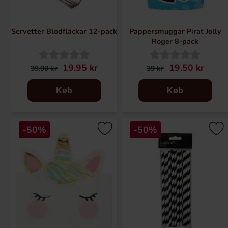
Servetter Blodfläckar 12-pack
Pappersmuggar Pirat Jolly
Roger 8-pack
19.95 kr
19.50 kr
39.90 kr
39 kr
Køb
Køb
-50%
-50%