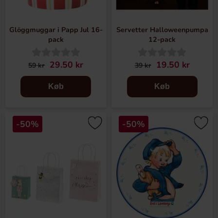
Glöggmuggar i Papp Jul 16-
Servetter Halloweenpumpa
pack
12-pack
29.50 kr
19.50 kr
59 kr
39 kr
Køb
Køb
-50%
-50%