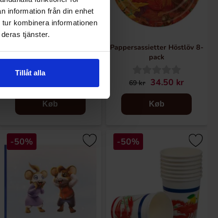
n information från din enhet
 tur kombinera informationen
deras tjänster.
Glasmarkörer Kanin Påsk 6-
Pappersassietter Höstlöv 8-
pack
pack
Tillåt alla
29.95 kr
34.50 kr
59.90 kr
69 kr
Køb
Køb
-50%
-50%