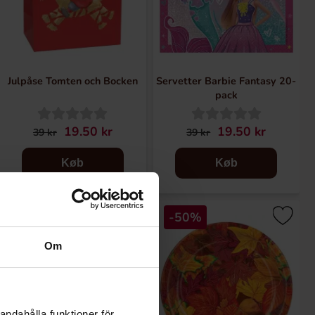
Julpåse Tomten och Bocken
Servetter Barbie Fantasy 20-
pack
19.50 kr
19.50 kr
39 kr
39 kr
Køb
Køb
-50%
-50%
Om
andahålla funktioner för