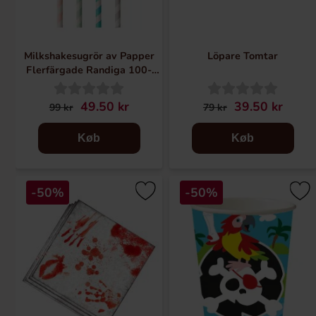
Milkshakesugrör av Papper
Löpare Tomtar
Flerfärgade Randiga 100-
pack
49.50 kr
39.50 kr
99 kr
79 kr
Køb
Køb
-50%
-50%