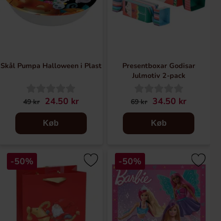
Skål Pumpa Halloween i Plast
Presentboxar Godisar
Julmotiv 2-pack
24.50 kr
34.50 kr
49 kr
69 kr
Køb
Køb
-50%
-50%