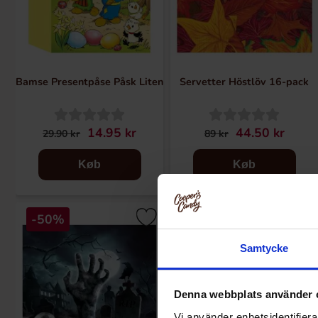
Bamse Presentpåse Påsk Liten
Servetter Höstlöv 16-pack
14.95 kr
44.50 kr
29.90 kr
89 kr
Køb
Køb
-50%
-50%
Samtycke
Denna webbplats använder 
Vi använder enhetsidentifierar