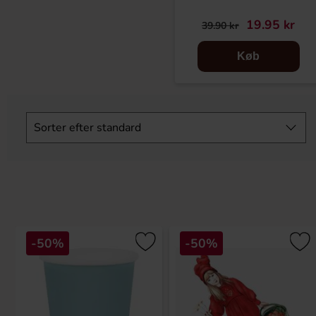
19.95 kr
39.90 kr
Køb
Spring
filtre
Sorter efter
standard
over
-50%
-50%