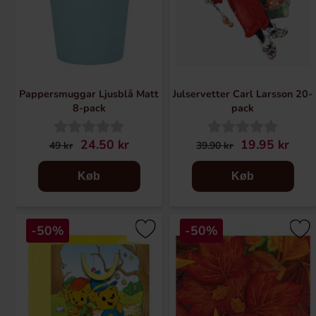
Pappersmuggar Ljusblå Matt
Julservetter Carl Larsson 20-
8-pack
pack
24.50 kr
19.95 kr
49 kr
39.90 kr
Køb
Køb
-50%
-50%