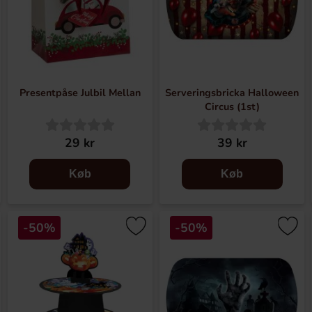
Presentpåse Julbil Mellan
Serveringsbricka Halloween
Circus (1st)
29 kr
39 kr
Køb
Køb
-50%
-50%