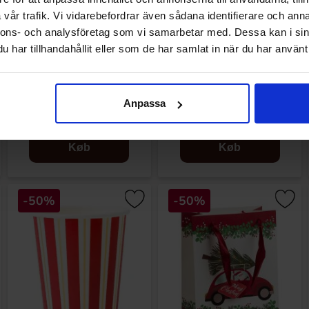
vår trafik. Vi vidarebefordrar även sådana identifierare och anna
nnons- och analysföretag som vi samarbetar med. Dessa kan i sin
har tillhandahållit eller som de har samlat in när du har använt 
Servetter Halloween Skelett
Pappersmuggar Höstlöv 8-
16-pack
pack
Anpassa
24.50 kr
39.50 kr
49 kr
79 kr
Køb
Køb
-50%
-50%