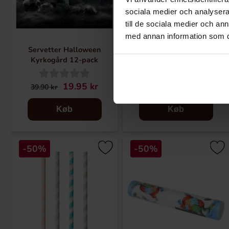
sociala medier och analysera 
till de sociala medier och a
med annan information som du 
Servetter Halloween
Pappersmuggar Halloween
Kyrkogård 12-pack
Kyrkogård 6-pack
19.95 kr
19.90 kr
39.90 kr
39.90 kr
Køb
Køb
-50%
-50%