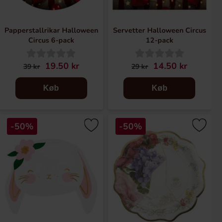
Papperstallrikar Halloween
Servetter Halloween Circus
Circus 6-pack
12-pack
19.50 kr
14.50 kr
39 kr
29 kr
Køb
Køb
-50%
-50%