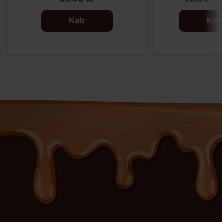
Køb
Kø