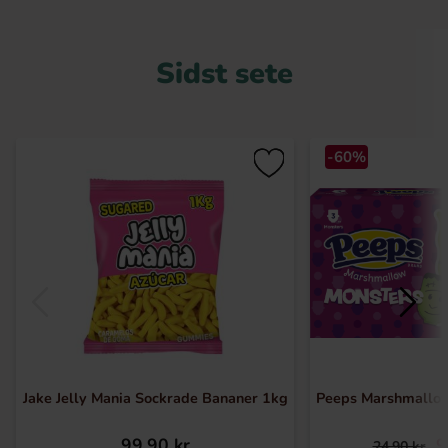
Sidst sete
-60%
Jake Jelly Mania Sockrade Bananer 1kg
Peeps Marshmallo
99.90 kr
9
24.90 kr