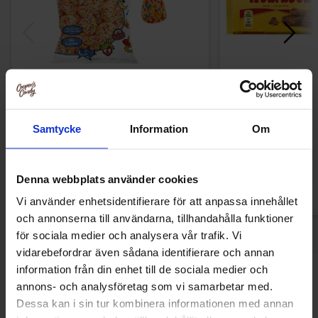
Dsito Multicolored berries 1kg
Marabou Chokolade
Samtycke
Information
Om
109.90 kr
22.90
Køb
Kø
Denna webbplats använder cookies
Vi använder enhetsidentifierare för att anpassa innehållet
och annonserna till användarna, tillhandahålla funktioner
för sociala medier och analysera vår trafik. Vi
vidarebefordrar även sådana identifierare och annan
information från din enhet till de sociala medier och
Andre kunne lide
annons- och analysföretag som vi samarbetar med.
Dessa kan i sin tur kombinera informationen med annan