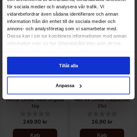
Køb
Køb
för sociala medier och analysera vår trafik. Vi
vidarebefordrar även sådana identifierare och annan
information från din enhet till de sociala medier och
annons- och analysföretag som vi samarbetar med.
Dessa kan i sin tur kombinera informationen med annan
information som du har tillhandahållit eller som de har
samlat in när du har använt deras tjänster.
Tillåt alla
Anpassa
Nestle Coffee-Mate Original
Hell Ice Coffee Cappuccino
1kg
25cl
249.90 kr
16.90 kr
Køb
Køb