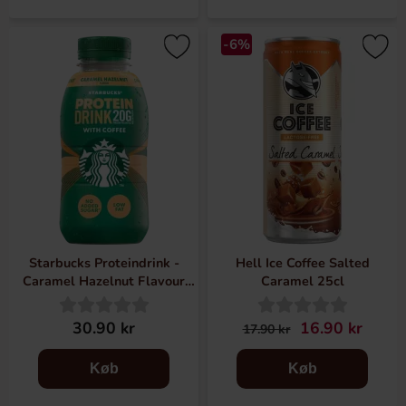
-6%
Starbucks Proteindrink -
Hell Ice Coffee Salted
Caramel Hazelnut Flavour
Caramel 25cl
330ml(BF:22-06-2026)
30.90 kr
16.90 kr
17.90 kr
Køb
Køb