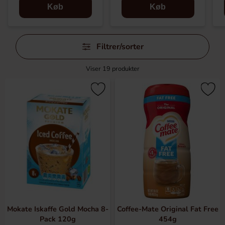
Køb
Køb
Spring
Filtrer/sorter
filtre
over
Viser
19
produkter
Mokate Iskaffe Gold Mocha 8-
Coffee-Mate Original Fat Free
Pack 120g
454g