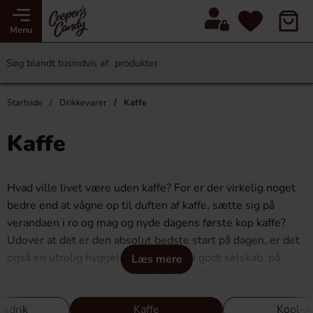
Menu
Startside
Drikkevarer
Kaffe
Kaffe
Hvad ville livet være uden kaffe? For er der virkelig noget
bedre end at vågne op til duften af kaffe, sætte sig på
verandaen i ro og mag og nyde dagens første kop kaffe?
Udover at det er den absolut bedste start på dagen, er det
også en utrolig hyggelig drik at nyde i godt selskab, på
Læs mere
kaffepausen på arbejdet eller på en cafÃ© i byen. Vidste
du, at vi i Sverige forbruger ca. 8,2 kg kaffe per person
nsdrik
Kaffe
Kool-A
hvert år? Sverige er faktisk top 6 i verden, når det kommer