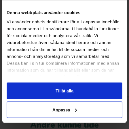
Denna webbplats använder cookies
Vi använder enhetsidentifierare för att anpassa innehållet
och annonserna till användarna, tillhandahålla funktioner
för sociala medier och analysera vår trafik. Vi
vidarebefordrar även sådana identifierare och annan
information från din enhet till de sociala medier och
Hell Ice Coffee Salted Caramel 25cl
Starbucks Proteind
Hazelnut Flavour 
annons- och analysföretag som vi samarbetar med.
2026
16.90 kr
30.90
Dessa kan i sin tur kombinera informationen med annan
17.90 kr
information som du har tillhandahållit eller som de har
Køb
Kø
samlat in när du har använt deras tjänster.
Tillåt alla
Anpassa
Andre kunne lide