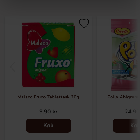
Malaco Fruxo Tablettask 20g
Polly Ahlgrens
9.90 kr
24.90
Køb
Kø