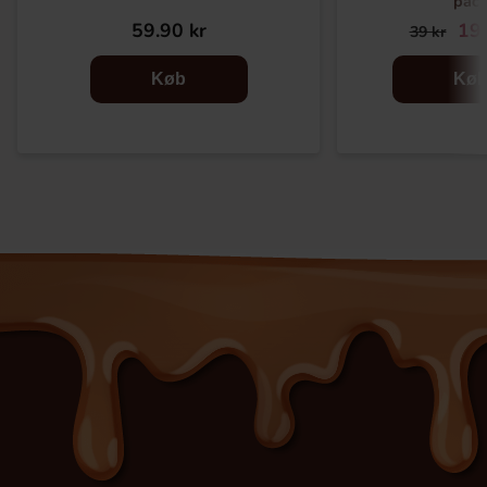
pac
59.90 kr
19.
39 kr
Køb
Kø