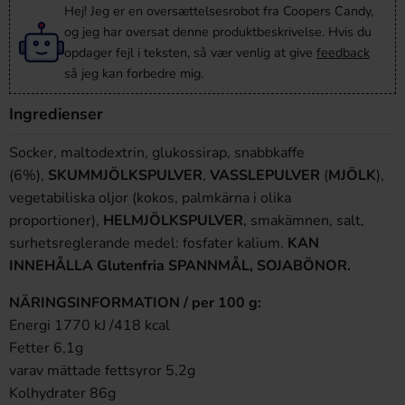
Hej! Jeg er en oversættelsesrobot fra Coopers Candy,
og jeg har oversat denne produktbeskrivelse. Hvis du
opdager fejl i teksten, så vær venlig at give
feedback
så jeg kan forbedre mig.
Ingredienser
Socker, maltodextrin, glukossirap, snabbkaffe
(6%),
SKUMMJÖLKSPULVER
,
VASSLEPULVER
(
MJÖLK
),
vegetabiliska oljor (kokos, palmkärna i olika
proportioner),
HELMJÖLKSPULVER
, smakämnen, salt,
surhetsreglerande medel: fosfater kalium.
KAN
INNEHÅLLA Glutenfria SPANNMÅL, SOJABÖNOR.
NÄRINGSINFORMATION / per 100 g:
Energi 1770 kJ /418 kcal
Fetter 6,1g
varav mättade fettsyror 5,2g
Kolhydrater 86g