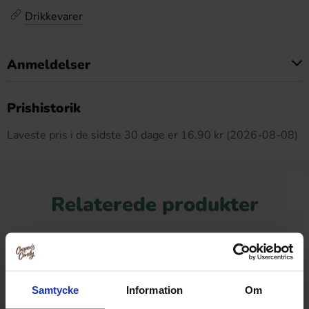
Drikkevarer
Anmeldelser
Dette produkt har ingen anmeldelser
Prishistorik
Laveste pris i de sidste 30 dage er 16.90 kr (2026-08-08)
Relaterede produkter
-6%
Samtycke
Information
Om