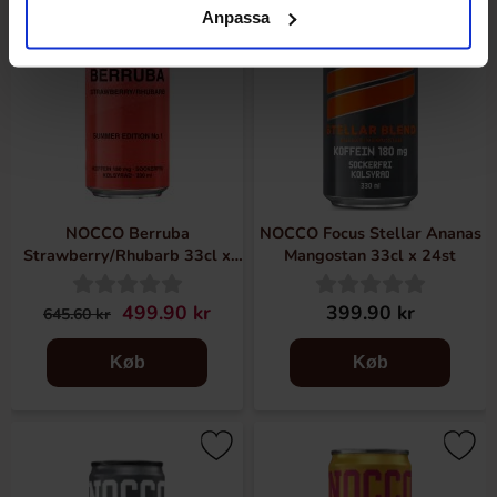
Anpassa
NOCCO Berruba
NOCCO Focus Stellar Ananas
Strawberry/Rhubarb 33cl x
Mangostan 33cl x 24st
24st
499.90 kr
399.90 kr
645.60 kr
Køb
Køb