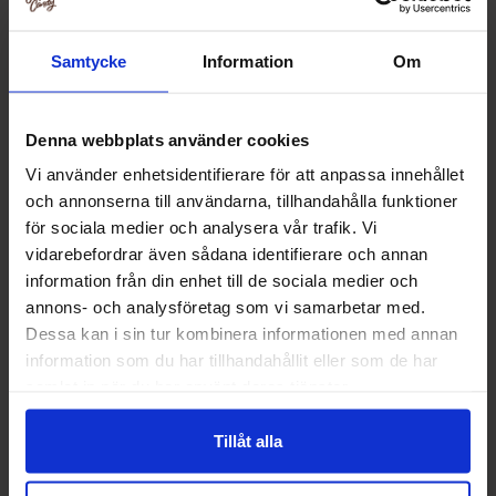
Samtycke
Information
Om
Denna webbplats använder cookies
Vi använder enhetsidentifierare för att anpassa innehållet
och annonserna till användarna, tillhandahålla funktioner
för sociala medier och analysera vår trafik. Vi
NOCCO Focus Grand Sour -
NOCCO Pomelo Citrus 33cl x
vidarebefordrar även sådana identifierare och annan
Citron Fläder Äpple 33cl x
24st
information från din enhet till de sociala medier och
24st
annons- och analysföretag som vi samarbetar med.
399.90 kr
449.90 kr
645.60 kr
645.60 kr
Dessa kan i sin tur kombinera informationen med annan
information som du har tillhandahållit eller som de har
Køb
Køb
samlat in när du har använt deras tjänster.
Tillåt alla
-23%