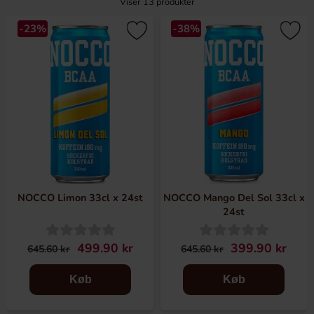
Viser
13
produkter
-23%
-38%
NOCCO Limon 33cl x 24st
NOCCO Mango Del Sol 33cl x
24st
499.90 kr
399.90 kr
645.60 kr
645.60 kr
Køb
Køb