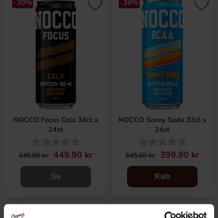
-30%
-38%
NOCCO Focus Cola 33cl x
NOCCO Sunny Soda 33cl x
24st
24st
449.90 kr
399.90 kr
645.60 kr
645.60 kr
Se
Køb
-38%
-30%