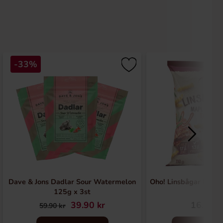
-33%
Dave & Jons Dadlar Sour Watermelon
Oho! Linsbågar Mapl
125g x 3st
39.90 kr
16.90 k
59.90 kr