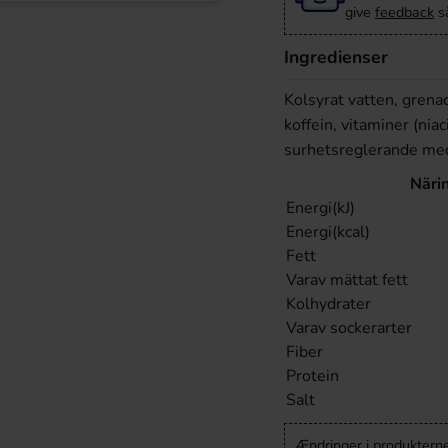
give
feedback
så
Ingredienser
Kolsyrat vatten, grena
koffein, vitaminer (niac
surhetsreglerande mede
Näri
Energi(kJ)
Energi(kcal)
Fett
Varav mättat fett
Kolhydrater
Varav sockerarter
Fiber
Protein
Salt
Ændringer i produkternes