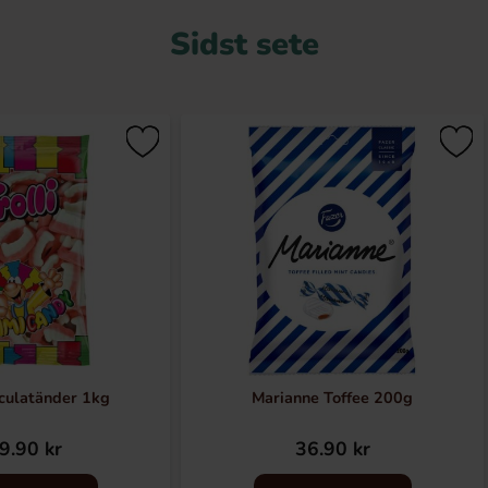
Sidst sete
aculatänder 1kg
Marianne Toffee 200g
9.90 kr
36.90 kr