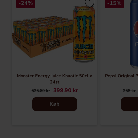
-24%
-15%
Monster Energy Juice Khaotic 50cl x
Pepsi Original 3
24st
399.90 kr
525.60 kr
258 kr
Køb