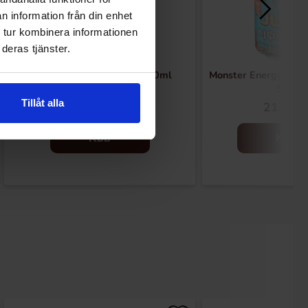
n information från din enhet
 tur kombinera informationen
deras tjänster.
Jardin Watermelon Ade 230ml
Monster Energy Juic
50cl
Tillåt alla
19.90 kr
21.90 k
30.90 kr
Køb
Køb