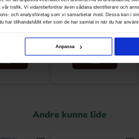
vår trafik. Vi vidarebefordrar även sådana identifierare och anna
nnons- och analysföretag som vi samarbetar med. Dessa kan i sin
har tillhandahållit eller som de har samlat in när du har använt 
olyte Blood Orange
Quick Milk - Vanilj 5-pack
355ml
Anpassa
.90 kr
10.90 kr
Køb
Køb
Andre kunne lide