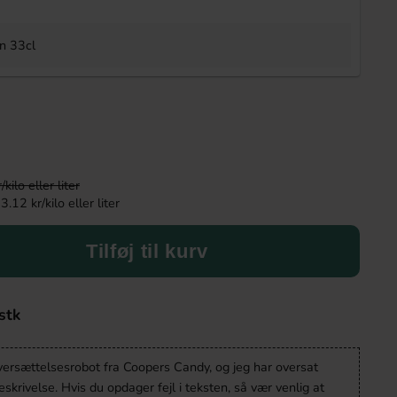
 33cl
ilo eller liter
.12 kr/kilo eller liter
Tilføj til kurv
stk
oversættelsesrobot fra Coopers Candy, og jeg har oversat
krivelse. Hvis du opdager fejl i teksten, så vær venlig at