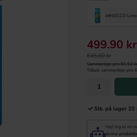
NOCCO Limon
24
499.90 kr
645.60 kr
Sammenlign pris 81.52 kr/k
Tilbud, sammenlign pris 63
Stk. på lager 20 
Hej! Jeg er en 
denne produktbes