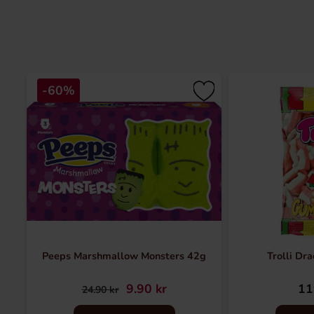
-60%
Peeps Marshmallow Monsters 42g
Trolli Dr
9.90 kr
11
24.90 kr