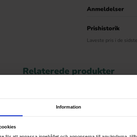
Anmeldelser
D
Prishistorik
Laveste pris i de sids
Relaterede produkter
Information
cookies
e för att anpassa innehållet och annonserna till användarna, tillh