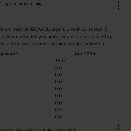
 jeg kan forbedre mig.
de aminosyror, BCAA (L-leucin, L-valin, L-isoleucin),
in, vitamin B6, folsyra, biotin, vitamin D, vitamin B12),
l (citronsyra), aromer, sötningsmedel (sukralos).
ngsvärde
per 100ml
15.0
4.0
0.0
0.0
0.0
0.0
0.0
0.9
0.0
 indhold kan ske. Kontroller derfor altid