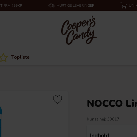
UNI
T FRA 499KR
HURTIGE LEVERINGER
Topliste
NOCCO Lim
Kunst nej:
30617
Indhold