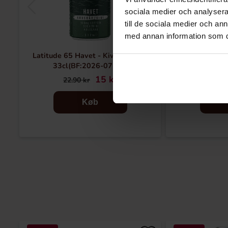
sociala medier och analysera 
till de sociala medier och a
med annan information som du 
Latitude 65 Havet - Kiwi Krusbär
NOCCO Electr
33cl(BF:2026-07-14)
15 kr
23
22.90 kr
Køb