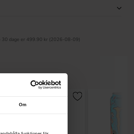
ette produkt har ingen anmeldelser
te 30 dage er 499.90 kr (2026-08-09)
-36%
Om
andahålla funktioner för