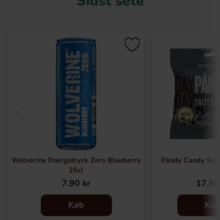
Sidst sete
Wolverine Energidryck Zero Blueberry
Pändy Candy Salt
25cl
7.90 kr
17.90
Køb
Kø