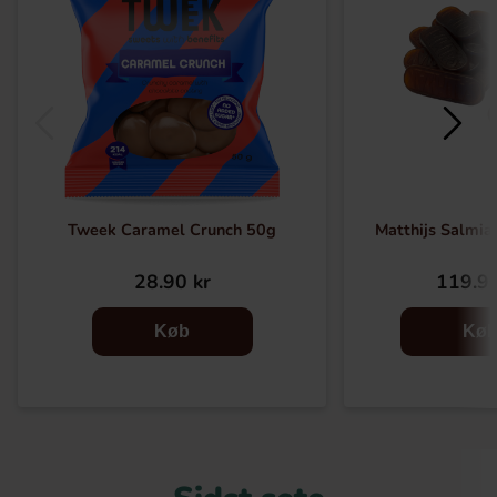
Tweek Caramel Crunch 50g
Matthijs Salmia
28.90 kr
119.90
Køb
Kø