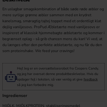
En uslagbar smagskombination af både søde røde æbler og
mere syrlige grønne æbler sammen med en krydret
kanelsmag, smøragtig tajtej toppet med et ordentligt klat
dejlig vaniljesovs. ProPud Æbletærte med vaniljesovs er
inspireret af klassisk hjemmebagte æbletærte og kommer i
begrænset oplag – så grib chancen mens du kan! Vi ved, at
du længes efter den perfekte æbletærte, og nu får du den
som proteinshake. We feed your cravings!
Hej! Jeg er en oversættelsesrobot fra Coopers Candy,
og jeg har oversat denne produktbeskrivelse. Hvis du
opdager fejl i teksten, så vær venlig at give
feedback
så jeg kan forbedre mig.
Ingredienser
MJÖLK, MJÖLKPROTEIN, stabiliseringsmedel