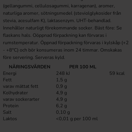
(gellangummi, cellulosagummi, karragenan), aromer,
naturliga aromer, sötningsmedel (steviolglykosider från
stevia, acesulfam K), laktasenzym. UHT-behandlad.
Innehåller naturligt förekommande socker. Bäst före: Se
flaskans hals. Oöppnad förpackning kan förvaras i
rumstemperatur. Öppnad förpackning förvaras i kylskåp (+2
- +8°C) och bör konsumeras inom 24 timmar. Omskakas
före servering. Serveras kyld.
NÄRINGSVÄRDEN
PER 100 ML
Energi
248 kJ
59 kcal
Fett
1,5 g
varav mättat fett
0,9 g
Kolhydrater
4,9 g
varav sockerarter
4,9 g
Protein
6,2 g
Salt
0,10 g
Laktos
<0,01 g per 100 ml