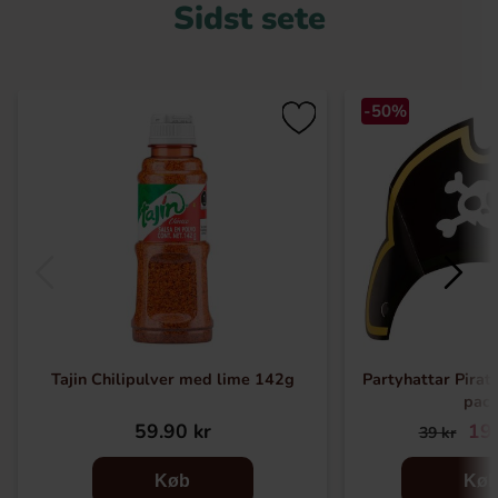
Sidst sete
-50%
Tajin Chilipulver med lime 142g
Partyhattar Pirat 
pac
59.90 kr
19.
39 kr
Køb
Kø