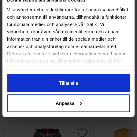
Vi använder enhetsidentifierare för att anpassa innehållet
och annonserna till användarna, tillhandahålla funktioner
för sociala medier och analysera vår trafik. Vi
Spirit of Sweden - Lemonad Jordgubb
Quick Milk - Kar
vidarebefordrar även sådana identifierare och annan
och Lime 33cl
information från din enhet till de sociala medier och
16.90 kr
10.90
annons- och analysföretag som vi samarbetar med.
Dessa kan i sin tur kombinera informationen med annan
Køb
Kø
information som du har tillhandahållit eller som de har
samlat in när du har använt deras tjänster.
Tillåt alla
Andre kunne lide
Anpassa