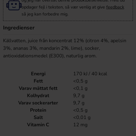
og jeg har oversat denne produktbeskrivelse. Hvis du
opdager fejl i teksten, så vær venlig at give
feedback
så jeg kan forbedre mig.
Ingredienser
Källvatten, juice från koncentrat 12% (citron 4%, apelsin
3%, ananas 3%, mandarin 2%, lime), socker,
antioxidationsmedel (E300), naturlig arom.
Energi
170 kJ / 40 kcal
Fett
<0,5 g
Varav mättat fett
<0,1 g
Kolhydrat
9,7 g
Varav sockerarter
9,7 g
Protein
<0,5 g
Salt
<0,01 g
Vitamin C
12 mg