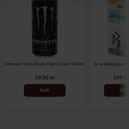
Monster Ultra Black Cherry Zero 500ml
Arla Mjukglassmix
29.90 kr
109.90
Køb
Kø