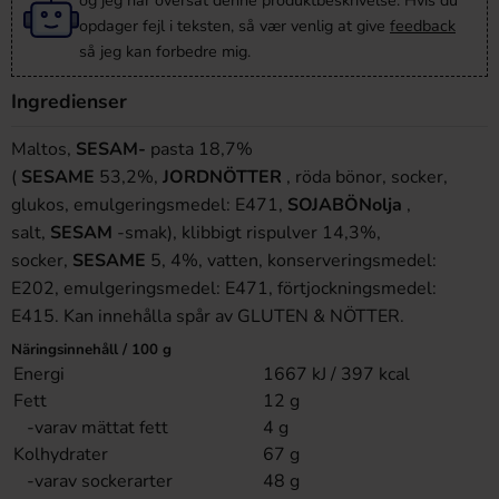
og jeg har oversat denne produktbeskrivelse. Hvis du
opdager fejl i teksten, så vær venlig at give
feedback
så jeg kan forbedre mig.
Ingredienser
Maltos,
SESAM-
pasta 18,7%
(
SESAME
53,2%,
JORDNÖTTER
, röda bönor, socker,
glukos, emulgeringsmedel: E471,
SOJABÖNolja
,
salt,
SESAM
-smak), klibbigt rispulver 14,3%,
socker,
SESAME
5, 4%, vatten, konserveringsmedel:
E202, emulgeringsmedel: E471, förtjockningsmedel:
E415. Kan innehålla spår av GLUTEN & NÖTTER.
Näringsinnehåll / 100 g
Energi
1667 kJ / 397 kcal
Fett
12 g
-varav mättat fett
4 g
Kolhydrater
67 g
-varav sockerarter
48 g