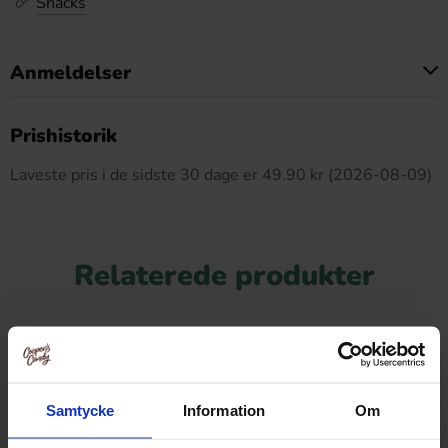
Snacks
Anmeldelser
Dette produkt har ingen anmeldelser
Prishistorik
Laveste pris i de sidste 30 dage er 49.90 kr (2026-08-09)
Relaterede produkter
Samtycke
Information
Om