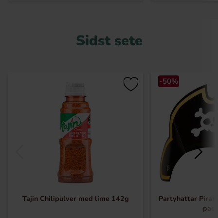
Sidst sete
-50%
Tajin Chilipulver med lime 142g
Partyhattar Pirat 
pac