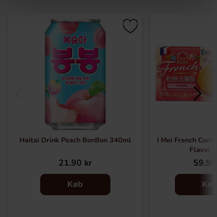
Haitai Drink Peach BonBon 340ml
I Mei French Cook
Flavor 
21.90 kr
59.90
Køb
Kø