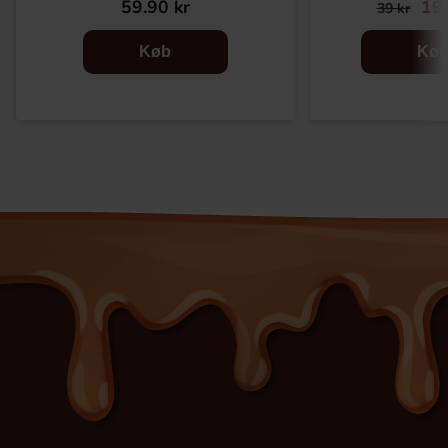
59.90 kr
19.
39 kr
Køb
Kø