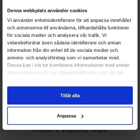
Denna webbplats använder cookies
Vi använder enhetsidentifierare för att anpassa innehållet
och annonserna till användarna, tillhandahålla funktioner
för sociala medier och analysera vår trafik. Vi
vidarebefordrar även sådana identifierare och annan
Pringles Hot Mexican Chili & Lime
MAZE Popcorn Cin
information från din enhet till de sociala medier och
Flavour 160g
pack 2
annons- och analysföretag som vi samarbetar med.
29.90 kr
29.90
Dessa kan i sin tur kombinera informationen med annan
information som du har tillhandahållit eller som de har
Køb
Kø
samlat in när du har använt deras tjänster.
Tillåt alla
Anpassa
Andre kunne lide