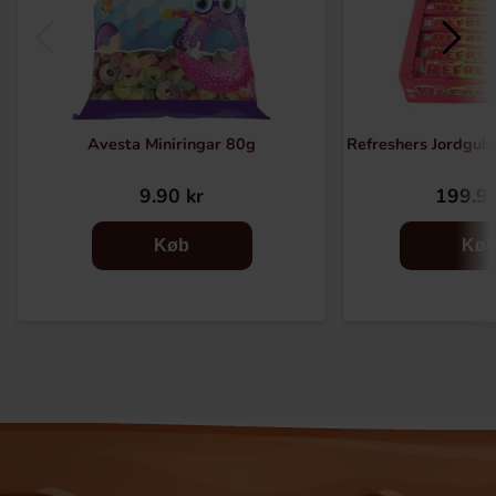
Avesta Miniringar 80g
Refreshers Jordgub
9.90 kr
199.90
Køb
Kø