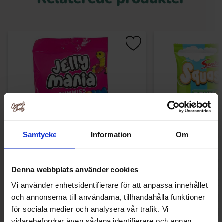
Samtycke
Information
Om
Jake Jelly Mania Worms 100g
Swizzels Squashi
120
Denna webbplats använder cookies
19.90 kr
29.90
Vi använder enhetsidentifierare för att anpassa innehållet
och annonserna till användarna, tillhandahålla funktioner
Køb
Kø
för sociala medier och analysera vår trafik. Vi
vidarebefordrar även sådana identifierare och annan