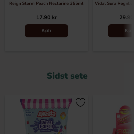
Reign Storm Peach Nectarine 355ml
Vidal Sura Regnb
17.90 kr
29.90
Køb
Kø
Sidst sete