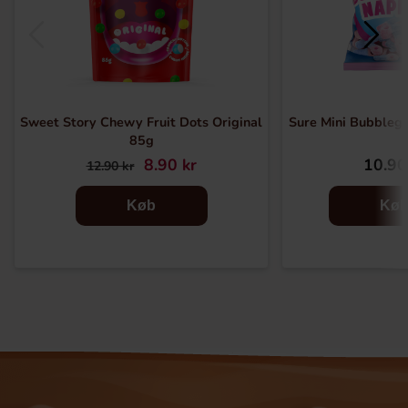
Sweet Story Chewy Fruit Dots Original
Sure Mini Bubble
85g
8.90 kr
10.90
12.90 kr
Køb
Kø