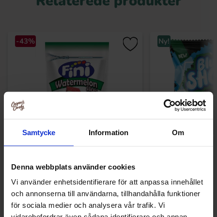
Relaterede produkter
-43%
Ny!
Samtycke
Information
Om
Fini Watermelon Slices 150g(BF:2026-
Blue Shock Sour 
Denna webbplats använder cookies
04-30)
20 kr
10.90
34.90 kr
Vi använder enhetsidentifierare för att anpassa innehållet
och annonserna till användarna, tillhandahålla funktioner
Køb
Kø
för sociala medier och analysera vår trafik. Vi
vidarebefordrar även sådana identifierare och annan