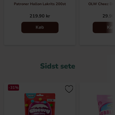
Patroner Hallon Lakrits 200st
OLW Cheez Do
219.90 kr
29.90
Køb
Kø
Sidst sete
-31%