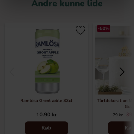
Andre kunne lide
-50%
Ramlösa Grønt æble 33cl
Tårtdekoration Me
Gul
10.90 kr
39.
79 kr
Køb
Kø