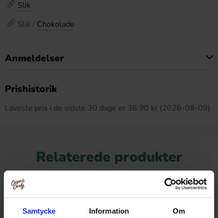
Slik
Slik /
Chokolade
Anmeldelser
Dette produkt har ingen anmeldelser
Prishistorik
Laveste pris i de sidste 30 dage er 36.90 kr (2026-08-09)
Relaterede produkter
-10%
-10%
Samtycke
Information
Om