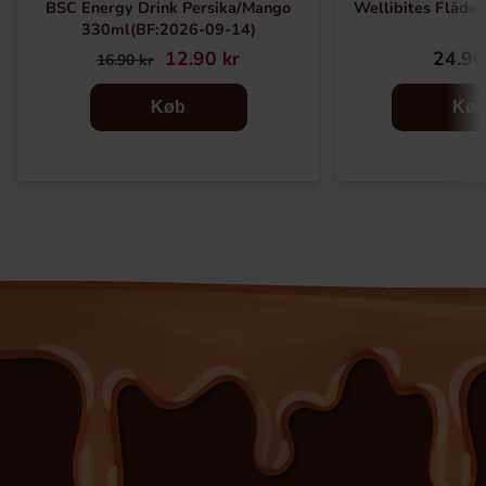
BSC Energy Drink Persika/Mango
Wellibites Fläder
330ml(BF:2026-09-14)
12.90 kr
24.90
16.90 kr
Køb
Kø