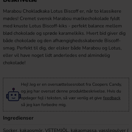
Marabou Chokladkaka Lotus Biscoff er, når to klassikere
mødes! Cremet svensk Marabou mælkechokolade fyldt
med knuste Lotus Biscoff-kiks - perfekt balance mellem
blød chokolade og sprøde karamelkiks. Hvert bid giver dig
både chokolade og den afhængighedsskabende Biscoff-
smag. Perfekt til dig, der elsker både Marabou og Lotus,
eller vil have noget lidt anderledes end almindelig
chokolade!
Hej! Jeg er en oversættelsesrobot fra Coopers Candy,
og jeg har oversat denne produktbeskrivelse. Hvis du
opdager fejl i teksten, så vær venlig at give
feedback
så jeg kan forbedre mig.
Ingredienser
Socker, kakaosmör, VETEMJÖL, kakaomassa, vasslepulver (