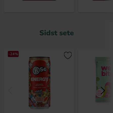
Sidst sete
-24%