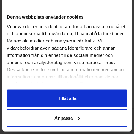
Denna webbplats använder cookies
Vi använder enhetsidentifierare för att anpassa innehållet
och annonserna till användarna, tillhandahålla funktioner
för sociala medier och analysera vår trafik. Vi
vidarebefordrar även sådana identifierare och annan
information från din enhet till de sociala medier och
Marabou Chokoladebar Lakrids,
Marabou Chokola
annons- och analysföretag som vi samarbetar med.
Hindbær & Caramel 160g
160
Dessa kan i sin tur kombinera informationen med annan
34.90 kr
34
38.90 kr
38.90 kr
information som du har tillhandahållit eller som de har
samlat in när du har använt deras tjänster.
Køb
Kø
Tillåt alla
Anpassa