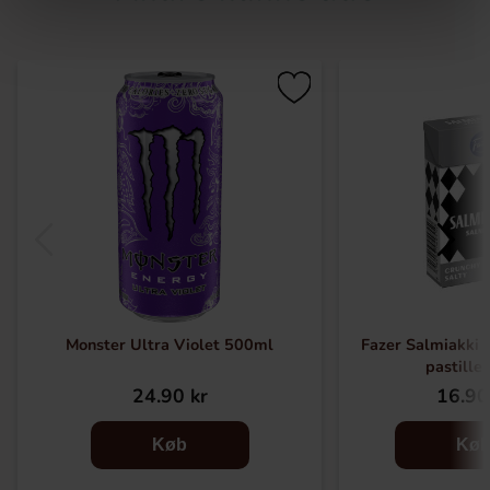
Monster Ultra Violet 500ml
Fazer Salmiakki 
pastille
24.90 kr
16.90
Køb
Kø