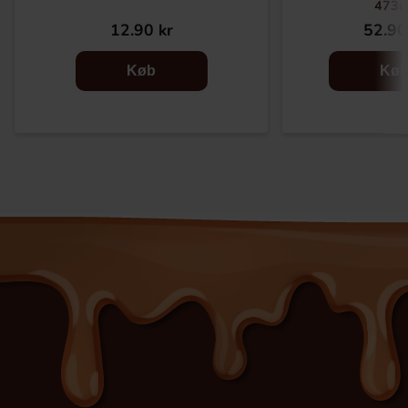
473m
12.90 kr
52.90
Køb
Kø