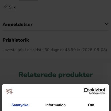
Slik
Anmeldelser
Dette produkt har ingen anmeldelser
Prishistorik
Laveste pris i de sidste 30 dage er 48.90 kr (2026-08-08)
Relaterede produkter
-10%
Samtycke
Information
Om