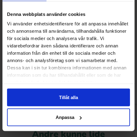
Denna webbplats använder cookies
Vi använder enhetsidentifierare för att anpassa innehållet
och annonserna till användarna, tillhandahålla funktioner
för sociala medier och analysera vår trafik. Vi
vidarebefordrar även sådana identifierare och annan
information från din enhet till de sociala medier och
Marabou Chokoladebar Lotus Biscoff
Marabou Chokolad
160g
Hindbær & Ca
annons- och analysföretag som vi samarbetar med.
Dessa kan i sin tur kombinera informationen med annan
36.90 kr
34
38.90 kr
information som du har tillhandahållit eller som de har
samlat in när du har använt deras tjänster.
Køb
Kø
Tillåt alla
Anpassa
Andre kunne lide