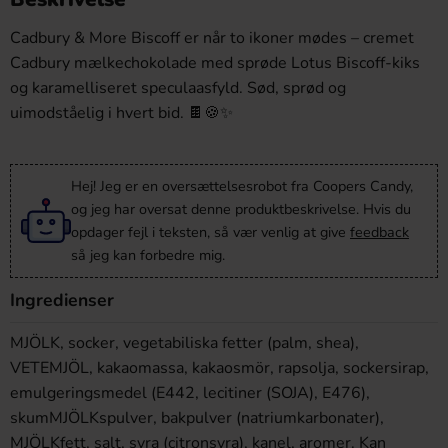
Cadbury & More Biscoff er når to ikoner mødes – cremet
Cadbury mælkechokolade med sprøde Lotus Biscoff-kiks
og karamelliseret speculaasfyld. Sød, sprød og
uimodståelig i hvert bid. 🍫🍪✨
Hej! Jeg er en oversættelsesrobot fra Coopers Candy,
og jeg har oversat denne produktbeskrivelse. Hvis du
opdager fejl i teksten, så vær venlig at give
feedback
så jeg kan forbedre mig.
Ingredienser
MJÖLK, socker, vegetabiliska fetter (palm, shea),
VETEMJÖL, kakaomassa, kakaosmör, rapsolja, sockersirap,
emulgeringsmedel (E442, lecitiner (SOJA), E476),
skumMJÖLKspulver, bakpulver (natriumkarbonater),
MJÖLKfett, salt, syra (citronsyra), kanel, aromer. Kan