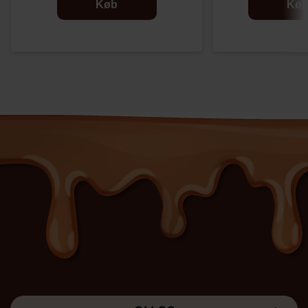
Køb
Kø