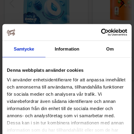
Malaco Chewit Blue Raspberry 115g
Skittles Cit
17.90 kr
29.90
Samtycke
Information
Om
Køb
Kø
Denna webbplats använder cookies
Vi använder enhetsidentifierare för att anpassa innehållet
och annonserna till användarna, tillhandahålla funktioner
för sociala medier och analysera vår trafik. Vi
vidarebefordrar även sådana identifierare och annan
Andre kunne lide
information från din enhet till de sociala medier och
annons- och analysföretag som vi samarbetar med.
Dessa kan i sin tur kombinera informationen med annan
information som du har tillhandahållit eller som de har