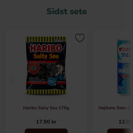
Sidst sete
Haribo Salty Sea 170g
Hajikete Soda 
17.90 kr
13.90