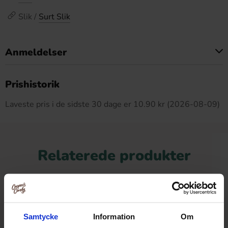
Slik /
Surt Slik
Anmeldelser
Dette produkt har ingen anmeldelser
Prishistorik
Laveste pris i de sidste 30 dage er 10.90 kr (2026-08-09)
Relaterede produkter
Samtycke
Information
Om