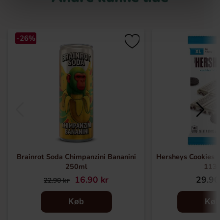
-26%
Brainrot Soda Chimpanzini Bananini
Hersheys Cookies 
250ml
113
16.90 kr
29.90
22.90 kr
Køb
Kø