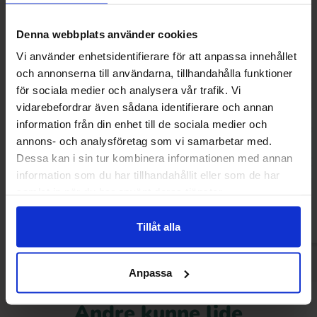
Denna webbplats använder cookies
Vi använder enhetsidentifierare för att anpassa innehållet
och annonserna till användarna, tillhandahålla funktioner
för sociala medier och analysera vår trafik. Vi
vidarebefordrar även sådana identifierare och annan
information från din enhet till de sociala medier och
Brynild Knatter Melon 80g
Shades By Niko Trop
annons- och analysföretag som vi samarbetar med.
Dessa kan i sin tur kombinera informationen med annan
13.90 kr
29.90
information som du har tillhandahållit eller som de har
samlat in när du har använt deras tjänster.
Køb
Kø
Tillåt alla
Anpassa
Andre kunne lide