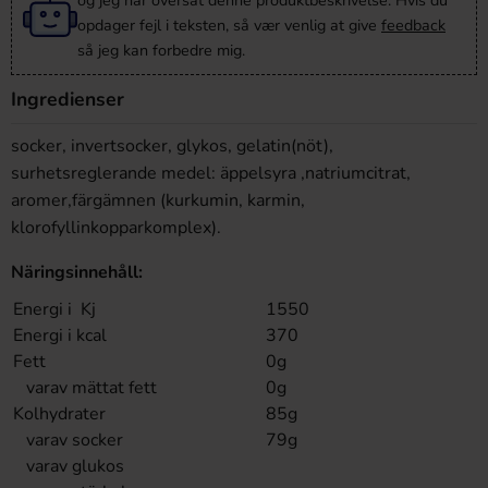
og jeg har oversat denne produktbeskrivelse. Hvis du
opdager fejl i teksten, så vær venlig at give
feedback
så jeg kan forbedre mig.
Ingredienser
socker, invertsocker, glykos, gelatin(nöt),
surhetsreglerande medel: äppelsyra ,natriumcitrat,
aromer,färgämnen (kurkumin, karmin,
klorofyllinkopparkomplex).
Näringsinnehåll:
Energi i Kj
1550
Energi i kcal
370
Fett
0g
varav mättat fett
0g
Kolhydrater
85g
varav socker
79g
varav glukos