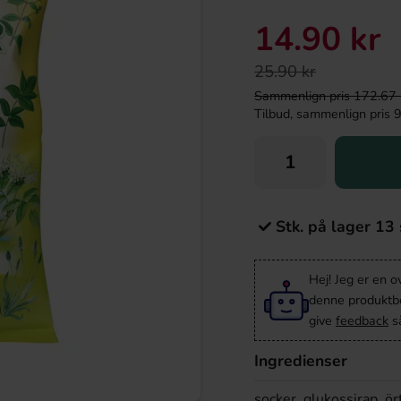
14.90 kr
25.90 kr
Sammenlign pris 172.67 kr/
Tilbud, sammenlign pris 99
Stk. på lager 13 
Hej! Jeg er en 
denne produktbes
give
feedback
så
Ingredienser
socker, glukossirap, ör