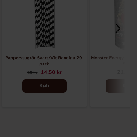
Papperssugrör Svart/Vit Randiga 20-
Monster Energy Juice
pack
50cl
14.50 kr
21.90 k
29 kr
Køb
Køb