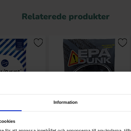
Relaterede produkter
Information
e Toffee 200g
Epa Dunk - Brända Gummin 80g
cookies
.90 kr
12.90 kr
e för att anpassa innehållet och annonserna till användarna, tillh