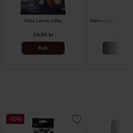
Polly Lakrits 100g
M&Ms Honey Roasted
24.90 kr
24.90 k
Køb
Køb
-50%