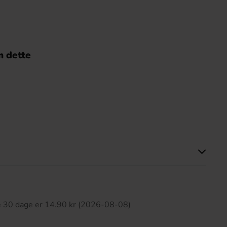
 dette
ette produkt har ingen anmeldelser
te 30 dage er 14.90 kr (2026-08-08)