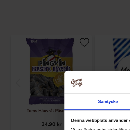
Samtycke
Toms Häxvrål Påse 130g
Mariann
Denna webbplats använder 
24.90 kr
36
Vi använder enhetsidentifierar