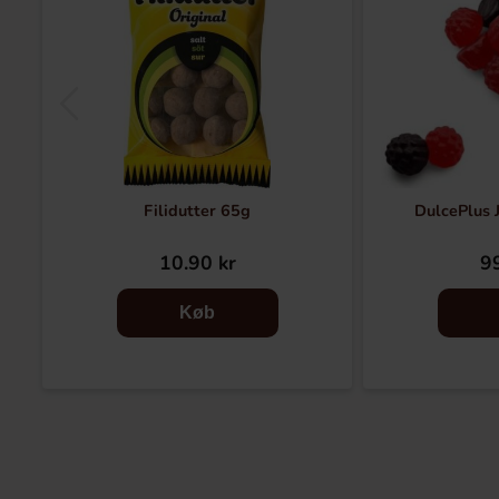
Filidutter 65g
DulcePlus J
10.90 kr
99
Køb