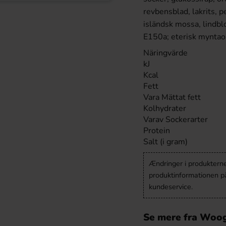
revbensblad, lakrits, 
isländsk mossa, lindb
E150a; eterisk myntaol
Näringvärde
kJ
Kcal
Fett
Vara Mättat fett
Kolhydrater
Varav Sockerarter
Protein
Salt (i gram)
Ændringer i produkternes
produktinformationen p
kundeservice.
Se mere fra Woo