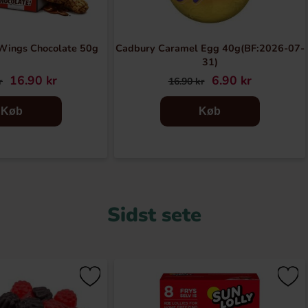
Wings Chocolate 50g
Cadbury Caramel Egg 40g(BF:2026-07-
31)
16.90 kr
6.90 kr
r
16.90 kr
Køb
Køb
Sidst sete