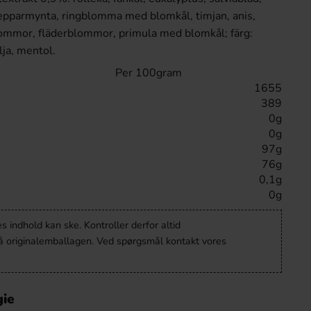
pepparmynta, ringblomma med blomkål, timjan, anis,
lommor, fläderblommor, primula med blomkål; färg:
ja, mentol.
Per 100gram
1655
389
0g
0g
97g
76g
0,1g
0g
 indhold kan ske. Kontroller derfor altid
å originalemballagen. Ved spørgsmål kontakt vores
gie