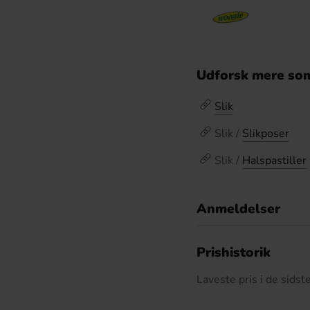
Udforsk mere som
Slik
Slik /
Slikposer
Slik /
Halspastiller
Anmeldelser
D
Prishistorik
Laveste pris i de sids