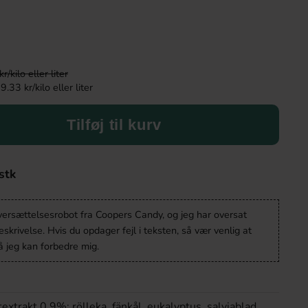
kilo eller liter
.33 kr/kilo eller liter
Tilføj til kurv
stk
oversættelsesrobot fra Coopers Candy, og jeg har oversat
krivelse. Hvis du opdager fejl i teksten, så vær venlig at
 jeg kan forbedre mig.
textrakt 0,9%: rölleka, fänkål, eukalyptus, salviablad,