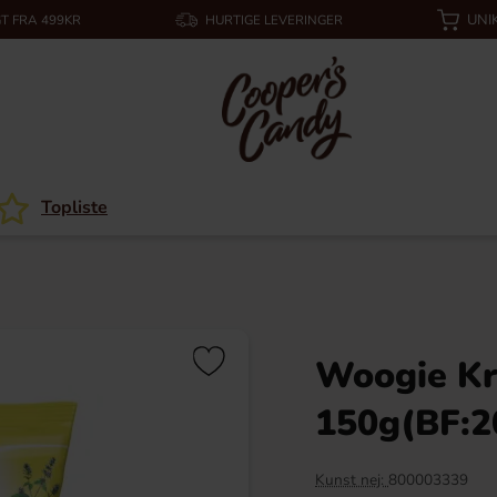
UNI
T FRA 499KR
HURTIGE LEVERINGER
Topliste
Woogie Kr
150g(BF:2
Kunst nej:
800003339