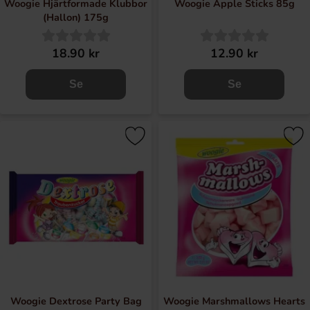
Woogie Hjärtformade Klubbor
Woogie Apple Sticks 85g
(Hallon) 175g
18.90 kr
12.90 kr
Se
Se
Woogie Dextrose Party Bag
Woogie Marshmallows Hearts