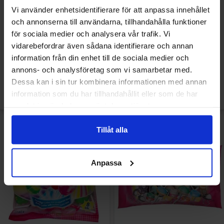
Vi använder enhetsidentifierare för att anpassa innehållet
och annonserna till användarna, tillhandahålla funktioner
Woogie Frizzy Cola 170g
Woogie Makarena Jellies with
för sociala medier och analysera vår trafik. Vi
Fruit Flavour 200g
vidarebefordrar även sådana identifierare och annan
information från din enhet till de sociala medier och
22.90 kr
28.90 kr
annons- och analysföretag som vi samarbetar med.
Dessa kan i sin tur kombinera informationen med annan
Se
Se
information som du har tillhandahållit eller som de har
samlat in när du har använt deras tjänster.
Tillåt alla
Anpassa