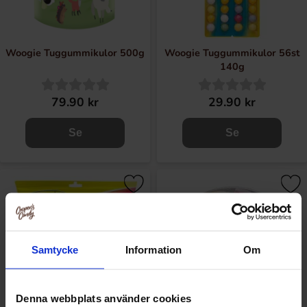
Woogie Tuggummikulor 500g
Woogie Tuggummikulor 56st
140g
79.90 kr
29.90 kr
Se
Se
Samtycke
Information
Om
Denna webbplats använder cookies