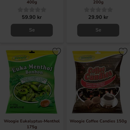
400g
200g
59.90 kr
29.90 kr
Se
Se
Woogie Eukalyptus-Menthol
Woogie Coffee Candies 150g
175g