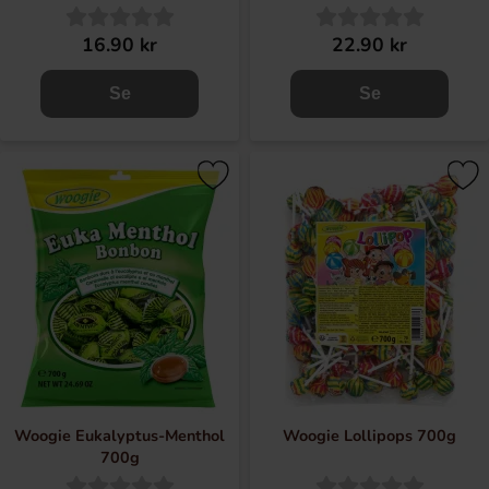
16.90 kr
22.90 kr
Se
Se
Woogie Eukalyptus-Menthol
Woogie Lollipops 700g
700g