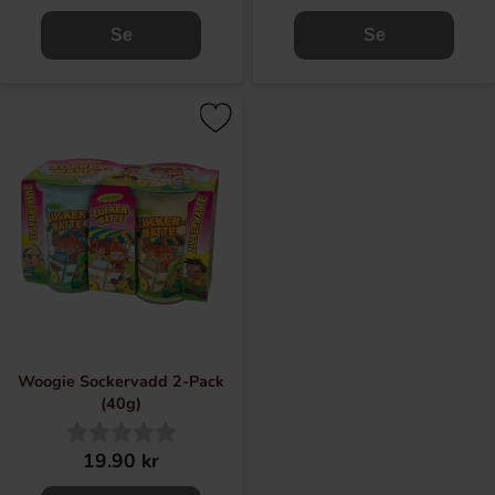
Se
Se
Woogie Sockervadd 2-Pack
(40g)
19.90 kr