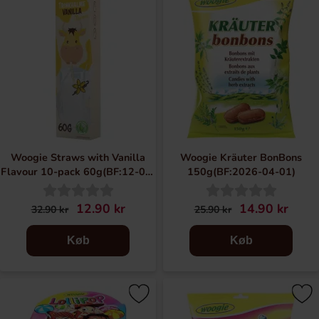
Woogie Straws with Vanilla
Woogie Kräuter BonBons
Flavour 10-pack 60g(BF:12-06-
150g(BF:2026-04-01)
2026)
12.90 kr
14.90 kr
32.90 kr
25.90 kr
Køb
Køb