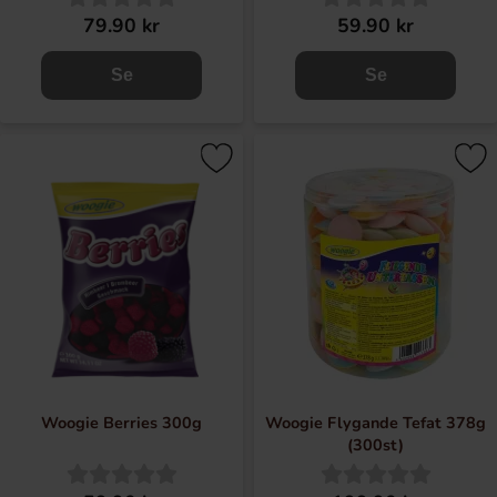
79.90 kr
59.90 kr
Se
Se
Woogie Berries 300g
Woogie Flygande Tefat 378g
(300st)