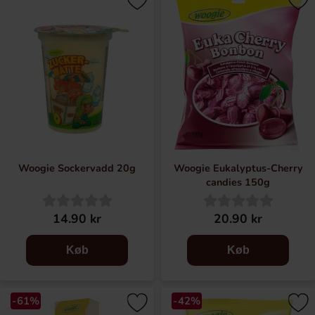
Ã¶versÃ¤ttas till danska. HTML-koden Ã¤r densamma
pÃ¥ alla sprÃ¥k.
Woogie Sockervadd 20g
Woogie Eukalyptus-Cherry
candies 150g
14.90 kr
20.90 kr
Køb
Køb
-61%
-42%