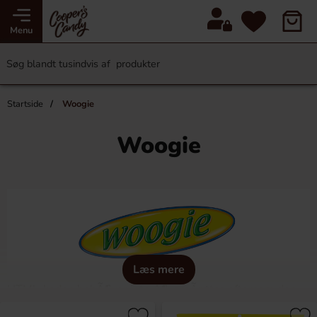
Menu
Startside
Woogie
Woogie
Læs mere
HTML-koden behÃ¶ver inte Ã¶versÃ¤ttas eftersom den
inte innehÃ¥ller nÃ¥gon text som behÃ¶ver