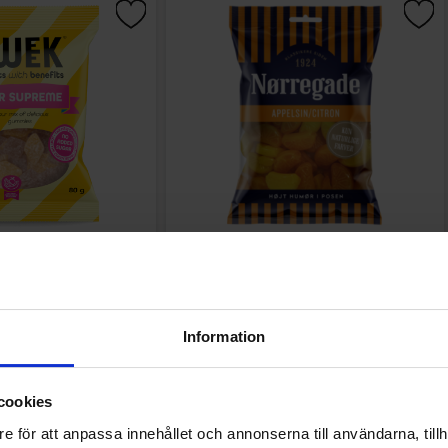
ur Supreme 80g
Norregade Appelsin Citronklyftor 85g
.90 kr
16.90 kr
Information
Køb
Køb
cookies
e för att anpassa innehållet och annonserna till användarna, tillh