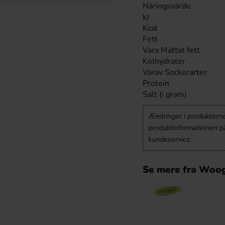
Näringsvärde
kJ
Kcal
Fett
Vara Mättat fett
Kolhydrater
Varav Sockerarter
Protein
Salt (i gram)
Ændringer i produkternes
produktinformationen p
kundeservice.
Se mere fra Woo