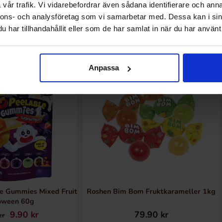
vår trafik. Vi vidarebefordrar även sådana identifierare och anna
nnons- och analysföretag som vi samarbetar med. Dessa kan i sin
Andre kunne lide
har tillhandahållit eller som de har samlat in när du har använt 
Anpassa
e Gummies Mixed Fruit
Roshen Bim Bom Fruktkarameller 1kg
oween 60g
9.90 kr
79.90 kr
kr