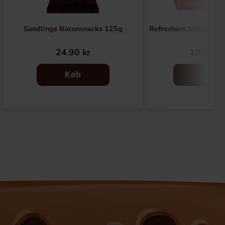
Sundlings Baconsnacks 125g
Refreshers Jordgubb 
24.90 kr
199.90 
Køb
Køb