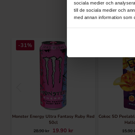
sociala medier och analysera 
till de sociala medier och a
med annan information som du 
-31%
-38%
Monster Energy Ultra Fantasy Ruby Red
Cokoc 5D Peelabl
50cl
Hall
19.90 kr
28.90 kr
15.90 