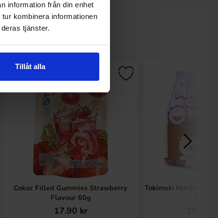
n information från din enhet
 tur kombinera informationen
deras tjänster.
Tillåt alla
Cokoc Filled Gummies Strawberry
Tokimeki Marble Cake
Flavour 60g
120g
17.90 kr
28.90 k