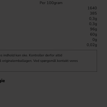
Per 100gram
1640
385
0,3g
0,3g
96g
60g
0g
0,02g
 indhold kan ske. Kontroller derfor altid
å originalemballagen. Ved spørgsmål kontakt vores
gie