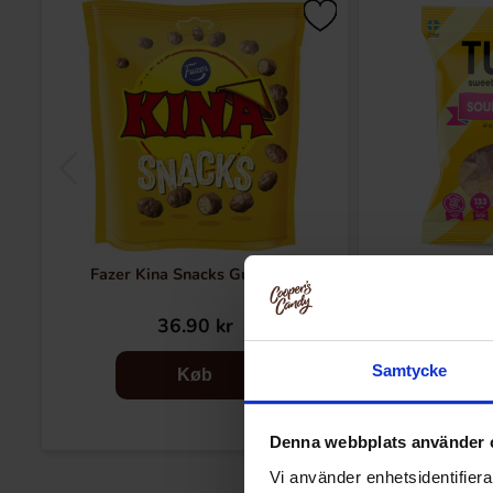
Fazer Kina Snacks Gul 150g
Tweek So
36.90 kr
18
Samtycke
Køb
Denna webbplats använder 
Vi använder enhetsidentifierar