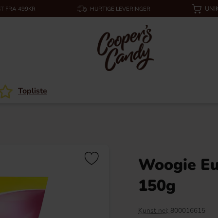
UNI
T FRA 499KR
HURTIGE LEVERINGER
Topliste
Woogie Eu
150g
Kunst nej:
800016615