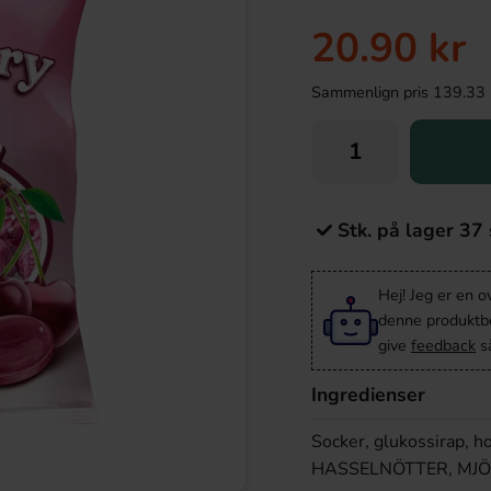
20.90 kr
Sammenlign pris 139.33 kr/
Stk. på lager 37 
Hej! Jeg er en 
denne produktbes
give
feedback
så
Ingredienser
Socker, glukossirap, h
HASSELNÖTTER, MJÖ