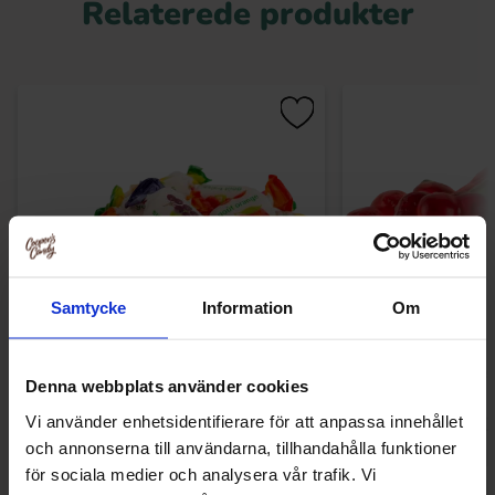
Relaterede produkter
Samtycke
Information
Om
Fransk Fruktkola 100g
Haribo Kirs
Denna webbplats använder cookies
Vi använder enhetsidentifierare för att anpassa innehållet
13.90 kr
13.90
och annonserna till användarna, tillhandahålla funktioner
för sociala medier och analysera vår trafik. Vi
Køb
Kø