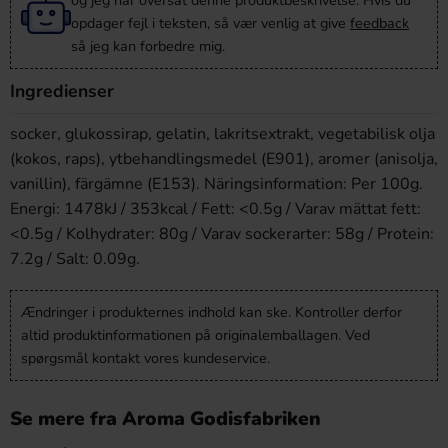
og jeg har oversat denne produktbeskrivelse. Hvis du
opdager fejl i teksten, så vær venlig at give
feedback
så jeg kan forbedre mig.
Ingredienser
socker, glukossirap, gelatin, lakritsextrakt, vegetabilisk olja
(kokos, raps), ytbehandlingsmedel (E901), aromer (anisolja,
vanillin), färgämne (E153). Näringsinformation: Per 100g.
Energi: 1478kJ / 353kcal / Fett: <0.5g / Varav mättat fett:
<0.5g / Kolhydrater: 80g / Varav sockerarter: 58g / Protein:
7.2g / Salt: 0.09g.
Ændringer i produkternes indhold kan ske. Kontroller derfor
altid produktinformationen på originalemballagen. Ved
spørgsmål kontakt vores kundeservice.
Se mere fra Aroma Godisfabriken