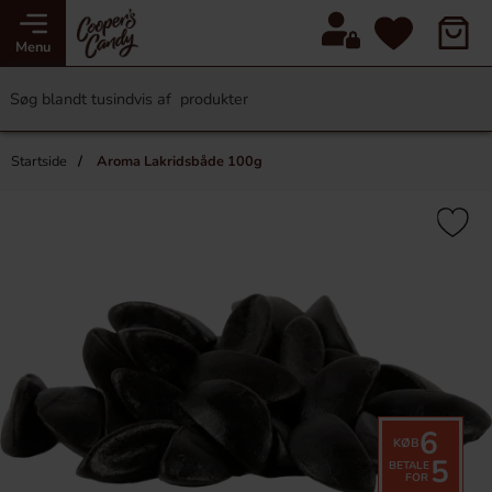
Menu
Startside
Aroma Lakridsbåde 100g
6
KØB
5
BETALE
FOR