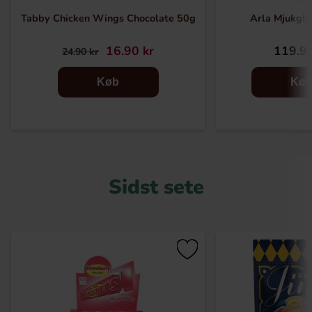
Tabby Chicken Wings Chocolate 50g
Arla Mjukgla
16.90 kr
119.90
24.90 kr
Køb
Kø
Sidst sete