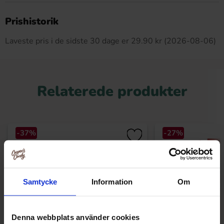
Dette produkt har ingen anmeldelser
Prishistorik
Laveste pris i de sidste 30 dage er 29.90 kr (2026-08-06)
Relaterede produkter
-37%
-27%
Samtycke
Information
Om
Denna webbplats använder cookies