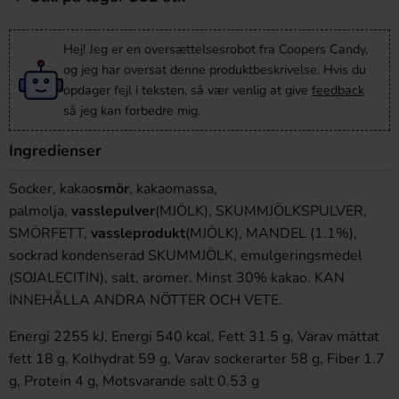
Hej! Jeg er en oversættelsesrobot fra Coopers Candy,
og jeg har oversat denne produktbeskrivelse. Hvis du
opdager fejl i teksten, så vær venlig at give
feedback
så jeg kan forbedre mig.
Ingredienser
Socker, kakao
smör
, kakaomassa,
palmolja,
vassle
pulver
(MJÖLK), SKUMMJÖLKSPULVER,
SMÖRFETT,
vassle
produkt
(MJÖLK), MANDEL (1.1%),
sockrad kondenserad SKUMMJÖLK, emulgeringsmedel
(SOJALECITIN), salt, aromer. Minst 30% kakao. KAN
INNEHÅLLA ANDRA NÖTTER OCH VETE.
Energi 2255 kJ, Energi 540 kcal, Fett 31.5 g, Varav mättat
fett 18 g, Kolhydrat 59 g, Varav sockerarter 58 g, Fiber 1.7
g, Protein 4 g, Motsvarande salt 0.53 g