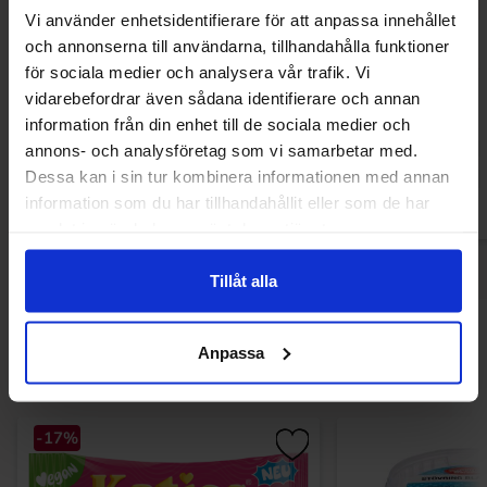
Vi använder enhetsidentifierare för att anpassa innehållet
och annonserna till användarna, tillhandahålla funktioner
Marabou Daim Dubbel 56g
Marabou Daim Dub
för sociala medier och analysera vår trafik. Vi
vidarebefordrar även sådana identifierare och annan
6.90 kr
39
10.90 kr
54.50 kr
information från din enhet till de sociala medier och
annons- och analysföretag som vi samarbetar med.
Køb
Kø
Dessa kan i sin tur kombinera informationen med annan
information som du har tillhandahållit eller som de har
samlat in när du har använt deras tjänster.
Tillåt alla
Andre kunne lide
Anpassa
-17%