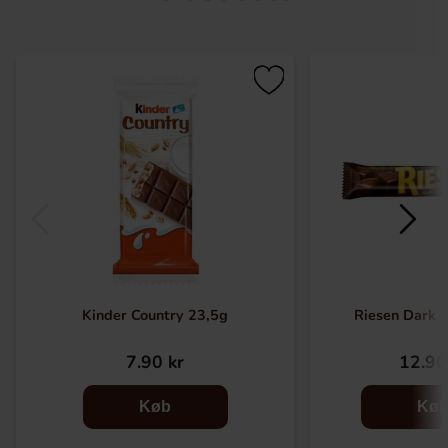
Kinder Country 23,5g
Riesen Dark T
7.90 kr
12.90
Køb
Kø