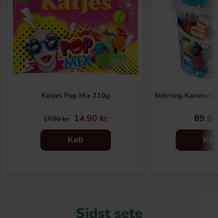
Katjes Pop Mix 210g
Stövring Karamell
14.90 kr
89.90
17.90 kr
Køb
Kø
Sidst sete