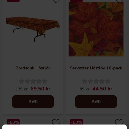
Bordsduk Höstlöv
Servetter Höstlöv 16-pack
69.50 kr
44.50 kr
139 kr
89 kr
Køb
Køb
-50%
-50%