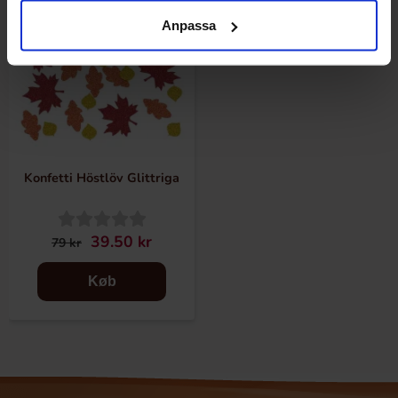
Anpassa
Konfetti Höstlöv Glittriga
39.50 kr
79 kr
Køb