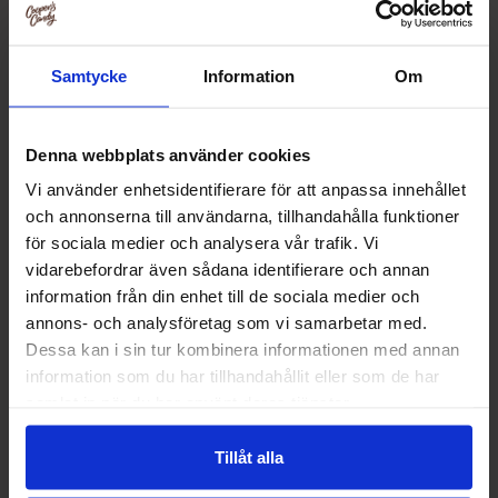
Samtycke
Information
Om
Denna webbplats använder cookies
Vi använder enhetsidentifierare för att anpassa innehållet
och annonserna till användarna, tillhandahålla funktioner
Pappersmuggar Höstlöv 8-
Pappersassietter Höstlöv 8-
för sociala medier och analysera vår trafik. Vi
pack
pack
vidarebefordrar även sådana identifierare och annan
information från din enhet till de sociala medier och
39.50 kr
34.50 kr
annons- och analysföretag som vi samarbetar med.
79 kr
69 kr
Dessa kan i sin tur kombinera informationen med annan
Køb
Køb
information som du har tillhandahållit eller som de har
samlat in när du har använt deras tjänster.
-50%
Tillåt alla