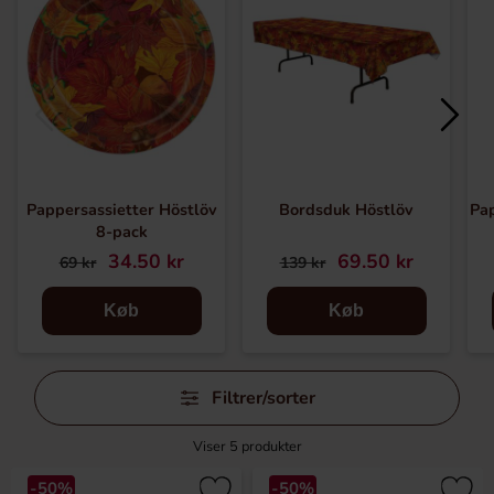
Pappersassietter Höstlöv
Bordsduk Höstlöv
Pa
8-pack
34.50 kr
69.50 kr
69 kr
139 kr
Køb
Køb
Spring
Filtrer/sorter
filtre
over
Viser
5
produkter
-50%
-50%