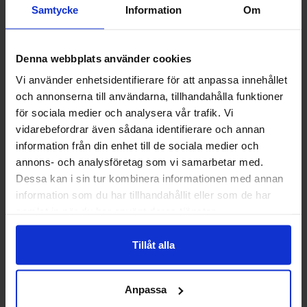
Samtycke
Information
Om
Denna webbplats använder cookies
Vi använder enhetsidentifierare för att anpassa innehållet
och annonserna till användarna, tillhandahålla funktioner
Löpare Tomtar
Pappersmuggar Jul 8-pack
för sociala medier och analysera vår trafik. Vi
vidarebefordrar även sådana identifierare och annan
information från din enhet till de sociala medier och
39.50 kr
24.50 kr
annons- och analysföretag som vi samarbetar med.
79 kr
49 kr
Dessa kan i sin tur kombinera informationen med annan
Køb
Køb
information som du har tillhandahållit eller som de har
samlat in när du har använt deras tjänster.
-50%
-50%
Tillåt alla
Anpassa