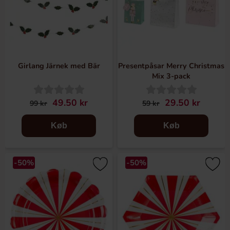
Girlang Järnek med Bär
Presentpåsar Merry Christmas
Mix 3-pack
49.50 kr
29.50 kr
99 kr
59 kr
Køb
Køb
-50%
-50%