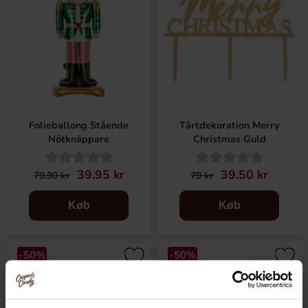
Folieballong Stående
Tårtdekoration Merry
Nötknäppare
Christmas Guld
39.95 kr
39.50 kr
79.90 kr
79 kr
Køb
Køb
-50%
-50%