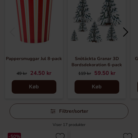
Pappersmuggar Jul 8-pack
Snötäckta Granar 3D
G
Bordsdekoration 6-pack
24.50 kr
59.50 kr
49 kr
119 kr
Køb
Køb
Spring
Filtrer/sorter
filtre
over
Viser
17
produkter
-50%