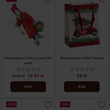
Julservetter Carl Larsson 20-
Presentpåse Julbil Mellan
pack
19.95 kr
29 kr
39.90 kr
Køb
Køb
-50%
-50%