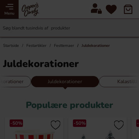
Menu
Startside
Festartikler
Festtemaer
Juldekorationer
Juldekorationer
korationer
Juldekorationer
Kalastill
Populære produkter
-50%
-50%