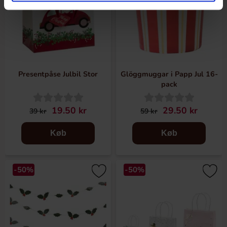
Presentpåse Julbil Stor
Glöggmuggar i Papp Jul 16-
pack
19.50 kr
29.50 kr
39 kr
59 kr
Køb
Køb
-50%
-50%