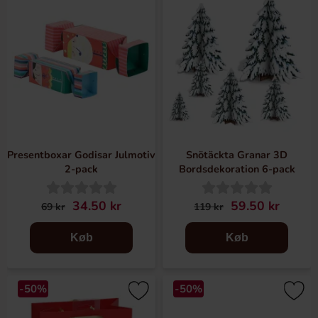
Presentboxar Godisar Julmotiv
Snötäckta Granar 3D
2-pack
Bordsdekoration 6-pack
34.50 kr
59.50 kr
69 kr
119 kr
Køb
Køb
-50%
-50%