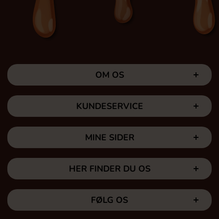
OM OS
KUNDESERVICE
MINE SIDER
HER FINDER DU OS
FØLG OS