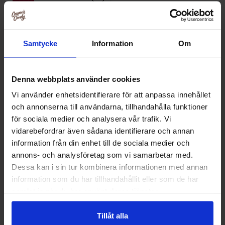
Samtycke
Information
Om
Denna webbplats använder cookies
Vi använder enhetsidentifierare för att anpassa innehållet
och annonserna till användarna, tillhandahålla funktioner
Flaggballonger Sverige 10-
för sociala medier och analysera vår trafik. Vi
pack
vidarebefordrar även sådana identifierare och annan
information från din enhet till de sociala medier och
24.95 kr
annons- och analysföretag som vi samarbetar med.
49.90 kr
Dessa kan i sin tur kombinera informationen med annan
Køb
information som du har tillhandahållit eller som de har
samlat in när du har använt deras tjänster.
Tillåt alla