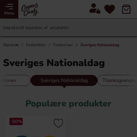
Menu
Startside
Festartikler
Festtemaer
Sveriges Nationaldag
Sveriges Nationaldag
ationer
Sveriges Nationaldag
Thanksgivingde
Populære produkter
-50%