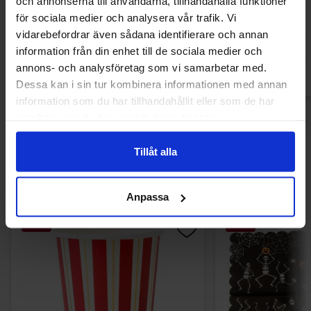
och annonserna till användarna, tillhandahålla funktioner
16.90 kr
16.90
för sociala medier och analysera vår trafik. Vi
vidarebefordrar även sådana identifierare och annan
Køb
Kø
information från din enhet till de sociala medier och
annons- och analysföretag som vi samarbetar med.
Dessa kan i sin tur kombinera informationen med annan
information som du har tillhandahållit eller som de har
samlat in när du har använt deras tjänster.
Tillåt alla
Andre kunne lide
Anpassa
-50%
-50%