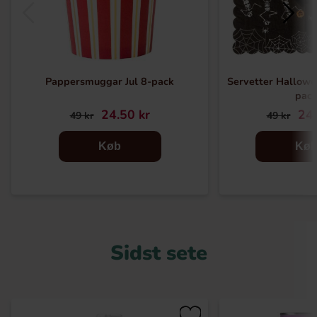
Pappersmuggar Jul 8-pack
Servetter Hallowe
pac
24.50 kr
24.
49 kr
49 kr
Køb
Kø
Sidst sete