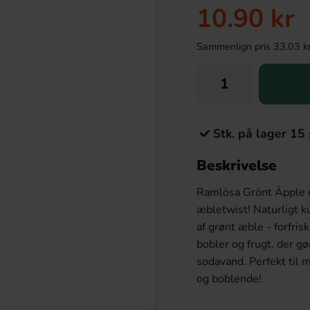
10.90 kr
Sammenlign pris 33.03 kr/k
Stk. på lager 15 
Beskrivelse
Ramlösa Grönt Äpple e
æbletwist! Naturligt 
af grønt æble - forfri
bobler og frugt, der gør
sodavand. Perfekt til m
og boblende!