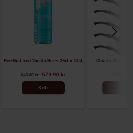
Red Bull Iced Vanilla Berry 25cl x 24st
Cloetta Skippers 
579.90 kr
279.90 
645.60 kr
Køb
Køb