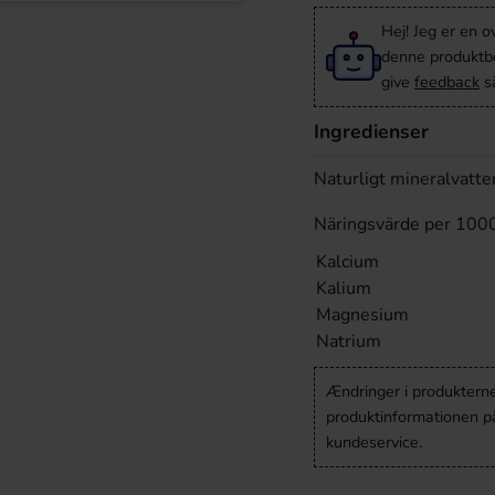
Hej! Jeg er en 
denne produktbes
give
feedback
så
Ingredienser
Naturligt mineralvatte
Näringsvärde per 100
Kalcium
Kalium
Magnesium
Natrium
Ændringer i produkternes
produktinformationen p
kundeservice.