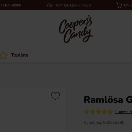
UNI
T FRA 499KR
HURTIGE LEVERINGER
Topliste
Ramlösa G
(1 anmeld
Kunst nej:
800016880