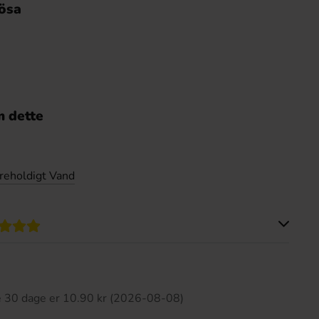
ösa
 dette
reholdigt Vand
ette produkt har ingen anmeldelser
te 30 dage er 10.90 kr (2026-08-08)