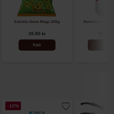
Estrella Onion Rings 200g
Ramlösa Granatæ
26.90 kr
9.90 kr
Køb
Køb
-10%