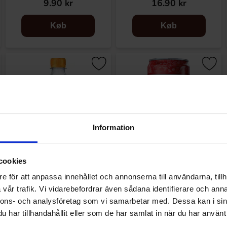
9.90 kr
16.90 kr
Køb
Køb
Information
cookies
e för att anpassa innehållet och annonserna till användarna, tillh
Ramlösa Mer Smak Persika
Ramlösa Granatæble 33cl
vår trafik. Vi vidarebefordrar även sådana identifierare och anna
50cl
nnons- och analysföretag som vi samarbetar med. Dessa kan i sin
har tillhandahållit eller som de har samlat in när du har använt 
16.90 kr
9.90 kr