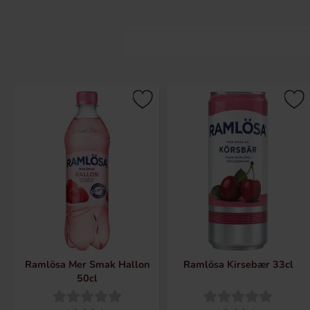
Ramløsa er Sveriges naturlige minera
Mineralvandet fra Ramløsa Helskilde
En tørstslukker direkte fra naturen, 
Ramlösa Mer Smak Hallon
Ramlösa Kirsebær 33cl
50cl