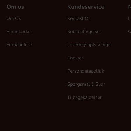
Om os
Kundeservice
M
Om Os
Kontakt Os
L
Varemærker
Købsbetingelser
O
Forhandlere
Leveringsoplysninger
Cookies
Persondatapolitik
Spørgsmål & Svar
Tilbagekaldelser