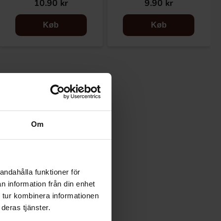
10.90 kr
9.90 kr
Køb
Køb
Om
andahålla funktioner för
n information från din enhet
 tur kombinera informationen
deras tjänster.