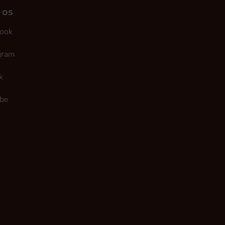
 os
ook
gram
k
be