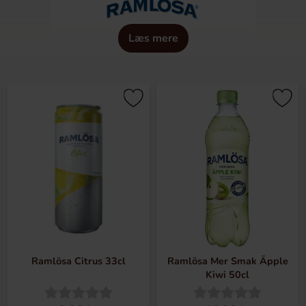
Læs mere
lvand med traditioner siden 1707. Naturligt mineralvand er de
 får sin gode smag af mineraler og salte når det vandrer genn
tappet ved kilden og let opfrisket med kulsyre. De tilbyder fors
Ramlösa Citrus 33cl
Ramlösa Mer Smak Äpple
Kiwi 50cl