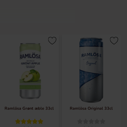
n fineste betegnelse et vand kan få.
em de skånske enge og grundfjeldet.
kellige smage af bær og frugt.
Ramlösa Grønt æble 33cl
Ramlösa Original 33cl