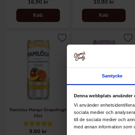
16.90 kr
10.90 kr
Køb
Køb
Samtycke
Denna webbplats använder 
Vi använder enhetsidentifierar
Ramlösa Mango Grapefrugt
Ramlösa Sorte ribs 33cl
sociala medier och analysera 
33cl
till de sociala medier och a
med annan information som du 
9.90 kr
9.90 kr