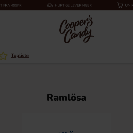
UNI
T FRA 499KR
HURTIGE LEVERINGER
Topliste
Ramlösa