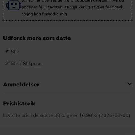
og jeg har oversat denne produktbeskrivelse. Hvis du
opdager fejl i teksten, så vær venlig at give
feedback
så jeg kan forbedre mig.
Udforsk mere som dette
Slik
Slik /
Slikposer
Anmeldelser
Dette produkt har ingen anmeldelser
Prishistorik
Laveste pris i de sidste 30 dage er 16.90 kr (2026-08-09)