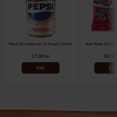
Pepsi Strawberries & Cream 330ml
Red Band Salzdi
17.90 kr
62.90
Køb
Kø