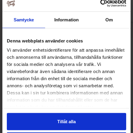
Køb
Kø
Samtycke
Information
Om
Denna webbplats använder cookies
Andre kunne lide
Vi använder enhetsidentifierare för att anpassa innehållet
och annonserna till användarna, tillhandahålla funktioner
för sociala medier och analysera vår trafik. Vi
vidarebefordrar även sådana identifierare och annan
information från din enhet till de sociala medier och
annons- och analysföretag som vi samarbetar med.
Dessa kan i sin tur kombinera informationen med annan
information som du har tillhandahållit eller som de har
samlat in när du har använt deras tjänster.
Tillåt alla