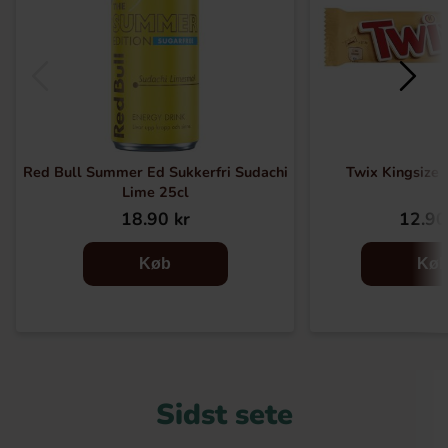
Red Bull Summer Ed Sukkerfri Sudachi
Twix Kingsize 
Lime 25cl
18.90 kr
12.90
Køb
Kø
Sidst sete