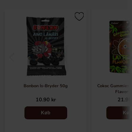
Bonbon Is-Bryder 50g
Cokoc Gummies C
Flavor 
10.90 kr
21.90
Køb
Kø