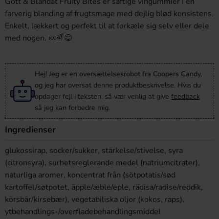
Gott & Blandat Fruity Bites er saftige vingummier i en
farverig blanding af frugtsmage med dejlig blød konsistens.
Enkelt, lækkert og perfekt til at forkæle sig selv eller dele
med nogen. 🍬🌈😋
Hej! Jeg er en oversættelsesrobot fra Coopers Candy,
og jeg har oversat denne produktbeskrivelse. Hvis du
opdager fejl i teksten, så vær venlig at give
feedback
så jeg kan forbedre mig.
Ingredienser
glukossirap, socker/sukker, stärkelse/stivelse, syra
(citronsyra), surhetsreglerande medel (natriumcitrater),
naturliga aromer, koncentrat från (sötpotatis/sød
kartoffel/søtpotet, äpple/æble/eple, rädisa/radise/reddik,
körsbär/kirsebær), vegetabiliska oljor (kokos, raps),
ytbehandlings-/overfladebehandlingsmiddel