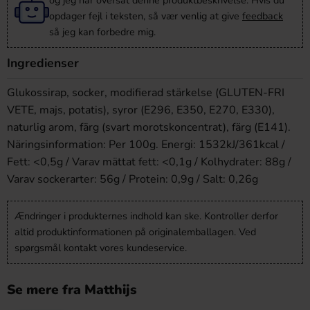
og jeg har oversat denne produktbeskrivelse. Hvis du
opdager fejl i teksten, så vær venlig at give
feedback
så jeg kan forbedre mig.
Ingredienser
Glukossirap, socker, modifierad stärkelse (GLUTEN-FRI
VETE, majs, potatis), syror (E296, E350, E270, E330),
naturlig arom, färg (svart morotskoncentrat), färg (E141).
Näringsinformation: Per 100g. Energi: 1532kJ/361kcal /
Fett: <0,5g / Varav mättat fett: <0,1g / Kolhydrater: 88g /
Varav sockerarter: 56g / Protein: 0,9g / Salt: 0,26g
Ændringer i produkternes indhold kan ske. Kontroller derfor
altid produktinformationen på originalemballagen. Ved
spørgsmål kontakt vores kundeservice.
Se mere fra Matthijs