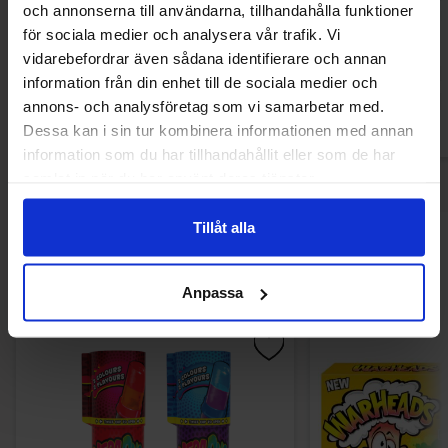
och annonserna till användarna, tillhandahålla funktioner
Watermel
för sociala medier och analysera vår trafik. Vi
79.90 kr
129.90
vidarebefordrar även sådana identifierare och annan
information från din enhet till de sociala medier och
Køb
Kø
annons- och analysföretag som vi samarbetar med.
Dessa kan i sin tur kombinera informationen med annan
information som du har tillhandahållit eller som de har
samlat in när du har använt deras tjänster.
Tillåt alla
Andre kunne lide
Anpassa