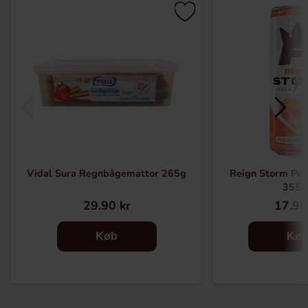
Vidal Sura Regnbågemattor 265g
Reign Storm Pea
355m
29.90 kr
17.90
Køb
Kø