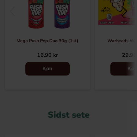
Mega Push Pop Duo 30g (1st)
Warheads We
16.90 kr
29.90
Køb
Kø
Sidst sete