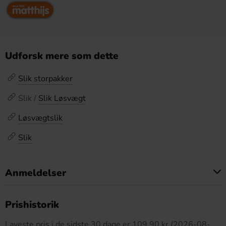
Udforsk mere som dette
Slik storpakker
Slik /
Slik Løsvægt
Løsvægtslik
Slik
Anmeldelser
Dette produkt har ingen anmeldelser
Prishistorik
Laveste pris i de sidste 30 dage er 109.90 kr (2026-08-