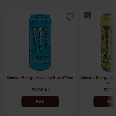
Ny!
Monster Energy Hawaiian Blue 473ml
Monster Energy Jui
473m
59.90 kr
62.90
Køb
Kø