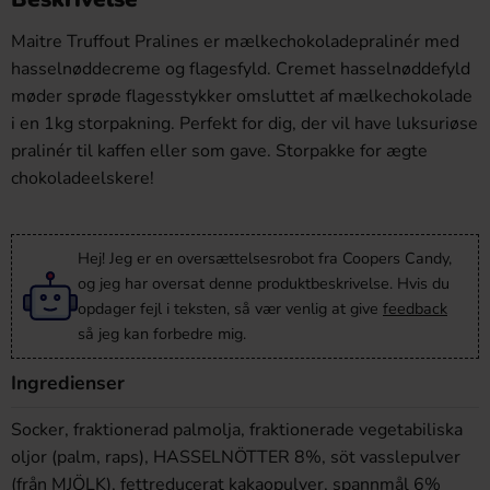
Maitre Truffout Pralines er mælkechokoladepralinér med
hasselnøddecreme og flagesfyld. Cremet hasselnøddefyld
møder sprøde flagesstykker omsluttet af mælkechokolade
i en 1kg storpakning. Perfekt for dig, der vil have luksuriøse
pralinér til kaffen eller som gave. Storpakke for ægte
chokoladeelskere!
Hej! Jeg er en oversættelsesrobot fra Coopers Candy,
og jeg har oversat denne produktbeskrivelse. Hvis du
opdager fejl i teksten, så vær venlig at give
feedback
så jeg kan forbedre mig.
Ingredienser
Socker, fraktionerad palmolja, fraktionerade vegetabiliska
oljor (palm, raps), HASSELNÖTTER 8%, söt vasslepulver
(från MJÖLK), fettreducerat kakaopulver, spannmål 6%