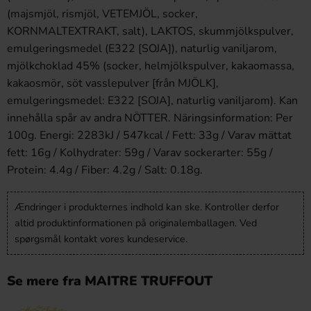
(majsmjöl, rismjöl, VETEMJÖL, socker,
KORNMALTEXTRAKT, salt), LAKTOS, skummjölkspulver,
emulgeringsmedel (E322 [SOJA]), naturlig vaniljarom,
mjölkchoklad 45% (socker, helmjölkspulver, kakaomassa,
kakaosmör, söt vasslepulver [från MJÖLK],
emulgeringsmedel: E322 [SOJA], naturlig vaniljarom). Kan
innehålla spår av andra NÖTTER. Näringsinformation: Per
100g. Energi: 2283kJ / 547kcal / Fett: 33g / Varav mättat
fett: 16g / Kolhydrater: 59g / Varav sockerarter: 55g /
Protein: 4.4g / Fiber: 4.2g / Salt: 0.18g.
Ændringer i produkternes indhold kan ske. Kontroller derfor
altid produktinformationen på originalemballagen. Ved
spørgsmål kontakt vores kundeservice.
Se mere fra MAITRE TRUFFOUT