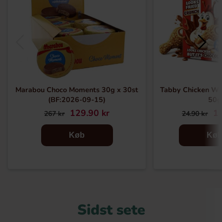
Marabou Choco Moments 30g x 30st
Tabby Chicken Wi
(BF:2026-09-15)
50g
129.90 kr
16
267 kr
24.90 kr
Køb
Kø
Sidst sete