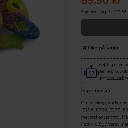
89.90 kr
Sammenlign pris 112.38 kr/
Ikke på lager
Hej! Jeg er en 
denne produktbes
give
feedback
så
Ingredienser
Glukossirap, socker, mo
(E296, E350, E270, E33
morotskoncentrat). Nä
Fett: <0,5g / Varav mät