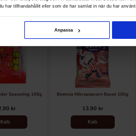
har tillhandahållit eller som de har samlat in när du har använt 
Anpassa
wder Seasoning 100g
Boomza Mikropopcorn Bacon 100g
.90 kr
13.90 kr
Køb
Køb