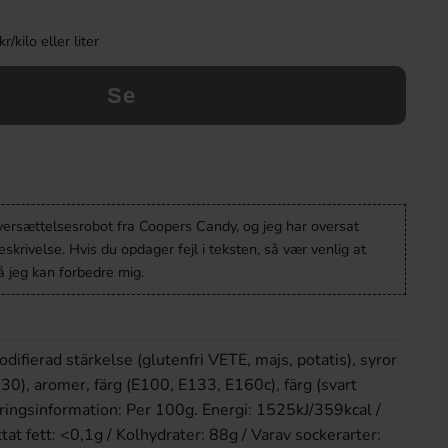
kilo eller liter
Se
oversættelsesrobot fra Coopers Candy, og jeg har oversat
krivelse. Hvis du opdager fejl i teksten, så vær venlig at
 jeg kan forbedre mig.
difierad stärkelse (glutenfri VETE, majs, potatis), syror
0), aromer, färg (E100, E133, E160c), färg (svart
ringsinformation: Per 100g. Energi: 1525kJ/359kcal /
tat fett: <0,1g / Kolhydrater: 88g / Varav sockerarter: