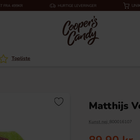
UNI
T FRA 499KR
HURTIGE LEVERINGER
Topliste
Matthijs V
Kunst nej:
800016107