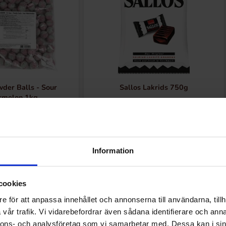
der Balls - Sour
Sallos Lakrids 750g
rmelon 1kg
9.90 kr
99.90 kr
Køb
Køb
Information
cookies
e för att anpassa innehållet och annonserna till användarna, tillh
vår trafik. Vi vidarebefordrar även sådana identifierare och anna
Andre kunne lide
nnons- och analysföretag som vi samarbetar med. Dessa kan i sin