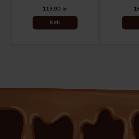
119.90 kr
16
Køb