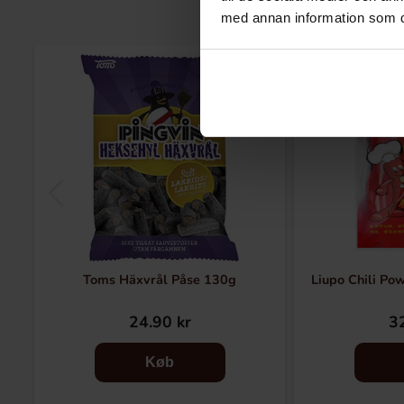
med annan information som du 
Toms Häxvrål Påse 130g
Liupo Chili Po
24.90 kr
32
Køb