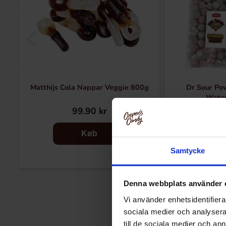
Matthijs Cola Nappar Veggie 800g
Dr Sour Pow
Wate
99.90 kr
12
Køb
Samtycke
Denna webbplats använder 
Vi använder enhetsidentifierar
sociala medier och analysera 
till de sociala medier och a