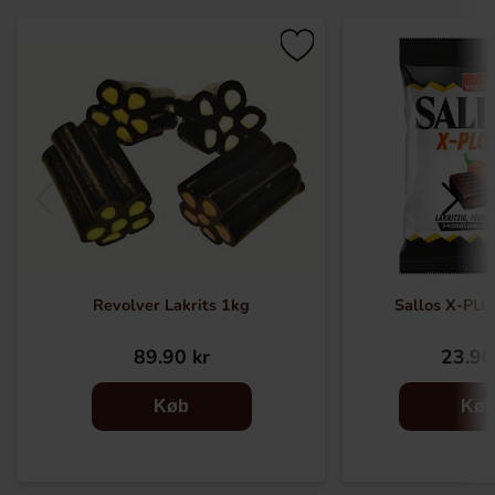
Revolver Lakrits 1kg
Sallos X-PL
89.90 kr
23.90
Køb
Kø