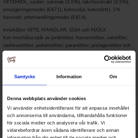
VETEMJÖL, socker, salmiak (3,5%), lakritsextrakt (3,5%),
emulgeringsmedel (E471), kokosolja, kokosfett), 1%
havssalt, ytbehandlingsmedel (E414).
Innehåller VETE, MANDLAR, SOJA och MJÖLK
Kan innehålla spår av jordnötter, hasselnötter, valnötter,
cashewnötter, pekannötter, paranötter, pistagenötter och
macadamianötter.
Ændringer i produkternes indhold kan ske. Kontroller derfor
altid produktinformationen på originalemballagen. Ved
Samtycke
Information
Om
spørgsmål kontakt vores kundeservice.
Denna webbplats använder cookies
Udforsk mere som dette
Vi använder enhetsidentifierare för att anpassa innehållet
och annonserna till användarna, tillhandahålla funktioner
Højtider /
Jul
för sociala medier och analysera vår trafik. Vi
vidarebefordrar även sådana identifierare och annan
Højtider / Jul /
Julekalendere
information från din enhet till de sociala medier och