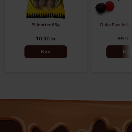
Filidutter 65g
DulcePlus Jelly
10.90 kr
99.90
Køb
Kø