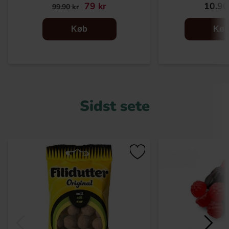
79 kr
10.90
99.90 kr
Køb
Kø
Sidst sete