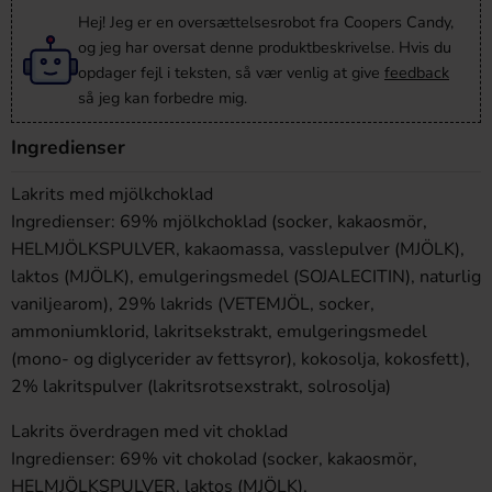
Hej! Jeg er en oversættelsesrobot fra Coopers Candy,
og jeg har oversat denne produktbeskrivelse. Hvis du
opdager fejl i teksten, så vær venlig at give
feedback
så jeg kan forbedre mig.
Ingredienser
Lakrits med mjölkchoklad
Ingredienser: 69% mjölkchoklad (socker, kakaosmör,
HELMJÖLKSPULVER, kakaomassa, vasslepulver (MJÖLK),
laktos (MJÖLK), emulgeringsmedel (SOJALECITIN), naturlig
vaniljearom), 29% lakrids (VETEMJÖL, socker,
ammoniumklorid, lakritsekstrakt, emulgeringsmedel
(mono- og diglycerider av fettsyror), kokosolja, kokosfett),
2% lakritspulver (lakritsrotsexstrakt, solrosolja)
Lakrits överdragen med vit choklad
Ingredienser: 69% vit chokolad (socker, kakaosmör,
HELMJÖLKSPULVER, laktos (MJÖLK),