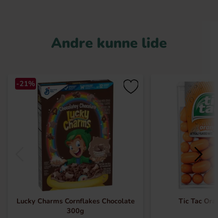
Andre kunne lide
-21%
Lucky Charms Cornflakes Chocolate
Tic Tac Ora
300g