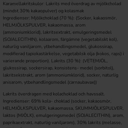
Karamellakritskulor: Lakrits med överdrag av mjölkcholad
(mindst 30% kakaopulver) og kolasmak
Ingredienser: Mjölkchoklad (70 %): (Socker, kakaosmör,
HELMJÖLKSPULVER, kakaomassa, arom
(ammoniumklorid), lakritsextrakt, emulgeringsmedel
(SOJALECITHIN), kolaarom, färgämne (vegetabilskt kol),
naturlig vaniljarom, ytbehandlingsmedel, glukossirap,
modifierad tapiokastärkelse, vegetabilsk olja (kokos, raps) i
varierande proportion). Lakrits (30 %): (VETEMJÖL,
glukossirap, sockersirap, konsistens- medel (sorbitol),
lakritsekstrakt, arom (ammoniumklorid), socker, naturlig
anisarom, ytbehandlingsmedel (carnaubavax))
Lakrits överdragen med kolachoklad och havssalt.
Ingredienser: 69% kola- choklad (socker, kakaosmör,
HELMJÖLKSPULVER, kakaomassa, SKUMMJÖLKSPULVER,
laktos (MJÖLK), emulgeringsmedel (SOJALECITHIN), arom,
paprikaextrakt, naturlig vaniljarom), 30% lakrits (melasse,