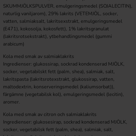
SKUMMJÖLKSPULVER, emulgeringsmedel (SOJALECITIN),
naturlig vaniljarom), 29% lakrits (VETEMJÖL, socker,
vatten, salmiaksalt, lakritsexstrakt, emulgeringsmedel
(E471), kokosolja, kokosfett), 1% lakritsgranulat
(lakritsrotsekstrakt), ytbehandlingsmedel (gummi
arabicum)
Kola med smak av salmiaklakrits
Ingredienser: glukossirap, sockrad kondenserad MJÖLK,
socker, vegetabilskt fett (palm, shea), salmiak, salt,
lakritspasta (lakritsrotexstrakt, glukossirap, vatten,
maltodextrin, konserveringsmedel (kaliumsorbat)),
färgämne (vegetabilsk kol), emulgeringsmedel (lecitin),
aromer.
Kola med smak av citron och salmiaklakrits
Ingredienser: glukosesirap, sockrad kondenserad MJÖLK,
socker, vegetabilsk fett (palm, shea), salmiak, salt,