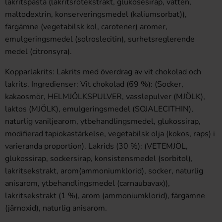
lakritspasta (lakritsrotekstrakt, glukosesirap, vatten,
maltodextrin, konserveringsmedel (kaliumsorbat)),
färgämne (vegetabilsk kol, carotener) aromer,
emulgeringsmedel (solroslecitin), surhetsreglerende
medel (citronsyra).
Kopparlakrits: Lakrits med överdrag av vit chokolad och
lakrits. Ingredienser: Vit chokolad (69 %): (Socker,
kakaosmör, HELMJÖLKSPULVER, vasslepulver (MJÖLK),
laktos (MJÖLK), emulgeringsmedel (SOJALECITHIN),
naturlig vaniljearom, ytbehandlingsmedel, glukossirap,
modifierad tapiokastärkelse, vegetabilsk olja (kokos, raps) i
varieranda proportion). Lakrids (30 %): (VETEMJÖL,
glukossirap, sockersirap, konsistensmedel (sorbitol),
lakritsekstrakt, arom(ammoniumklorid), socker, naturlig
anisarom, ytbehandlingsmedel (carnaubavax)),
lakritsekstrakt (1 %), arom (ammoniumklorid), färgämne
(järnoxid), naturlig anisarom.