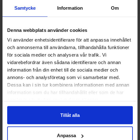
Samtycke
Information
Om
Andre kunne lide
Denna webbplats använder cookies
Vi använder enhetsidentifierare för att anpassa innehållet
och annonserna till användarna, tillhandahålla funktioner
-6%
för sociala medier och analysera vår trafik. Vi
vidarebefordrar även sådana identifierare och annan
information från din enhet till de sociala medier och
annons- och analysföretag som vi samarbetar med.
Dessa kan i sin tur kombinera informationen med annan
information som du har tillhandahållit eller som de har
samlat in när du har använt deras tjänster.
Tillåt alla
Reeses Nutrageous 47g
Butterfinger cho
Anpassa