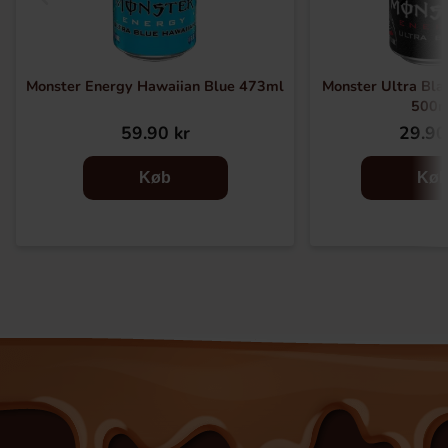
Monster Energy Hawaiian Blue 473ml
Monster Ultra Bla
500m
59.90 kr
29.90
Køb
Kø