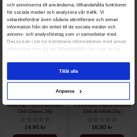
och annonserna till användarna, tillhandahålla funktioner
Køb
Køb
för sociala medier och analysera vår trafik. Vi
vidarebefordrar även sådana identifierare och annan
information från din enhet till de sociala medier och
annons- och analysföretag som vi samarbetar med.
Dessa kan i sin tur kombinera informationen med annan
information som du har tillhandahållit eller som de har
samlat in när du har använt deras tjänster.
Tillåt alla
Anpassa
Sundlings Popcornkrydderi
Kryddhuset Popcornkrydda
Chili Cheese 26g
Chili & Vitlök 25g
14.90 kr
16.90 kr