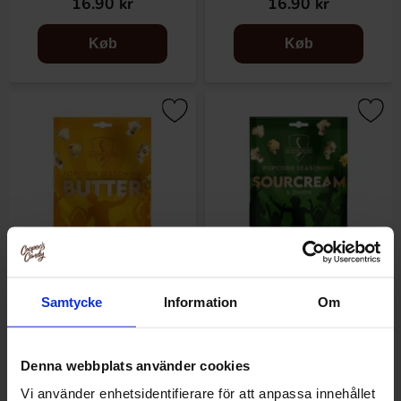
16.90 kr
16.90 kr
Køb
Køb
Samtycke
Information
Om
Sundlings Popcornkrydda
Sundlings Popcornkrydda
Butter 26g
Sourcream 26g
Denna webbplats använder cookies
16.90 kr
16.90 kr
Vi använder enhetsidentifierare för att anpassa innehållet