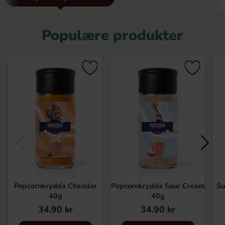
Jalapeno, Buffalo Wing, Maple Bacon, Churros, Swiracha,
Ranch, White Cheddar, Chili & Lime, smør og mange flere.
Populære produkter
Popcornkrydda Cheddar
Popcornkrydda Sour Cream
Su
40g
40g
34.90 kr
34.90 kr