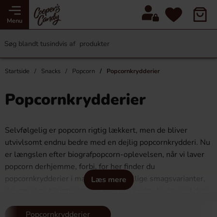
Menu
Startside
Snacks
Popcorn
Popcornkrydderier
Popcornkrydderier
Selvfølgelig er popcorn rigtig lækkert, men de bliver
utvivlsomt endnu bedre med en dejlig popcornkrydderi. Nu
er længslen efter biografpopcorn-oplevelsen, når vi laver
popcorn derhjemme, forbi, for her finder du
popcornkrydderier i masser af forskellige smagsvarianter,
Læs mere
der gør dine hjemmelavede popcorn endnu bedre end dem
i biografen. Her finder du popcornkrydderier fra Kernel,
Popcornkrydderier
Sundlings og Kryddhuset i smagsvarianter som Ost &