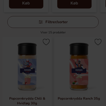
Køb
Køb
Spring
Filtrer/sorter
filtre
over
Viser
15
produkter
Popcornkrydda Chili &
Popcornkrydda Ranch 35g
Hvidløg 30g