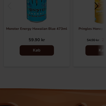
Monster Energy Hawaiian Blue 473ml
Pringles Honey 
59.90 kr
29
54.90 kr
Køb
Kø