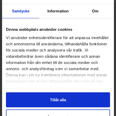
Samtycke
Information
Om
Denna webbplats använder cookies
Andre kunne lide
Vi använder enhetsidentifierare för att anpassa innehållet
och annonserna till användarna, tillhandahålla funktioner
för sociala medier och analysera vår trafik. Vi
vidarebefordrar även sådana identifierare och annan
information från din enhet till de sociala medier och
annons- och analysföretag som vi samarbetar med.
Dessa kan i sin tur kombinera informationen med annan
information som du har tillhandahållit eller som de har
samlat in när du har använt deras tjänster.
Tillåt alla