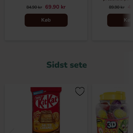
69.90 kr
44
84.90 kr
89.90 kr
Køb
Kø
Sidst sete