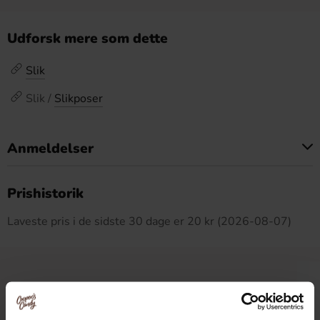
Udforsk mere som dette
Slik
Slik /
Slikposer
Anmeldelser
Dette produkt har ingen anmeldelser
Prishistorik
Laveste pris i de sidste 30 dage er 20 kr (2026-08-07)
Relaterede produkter