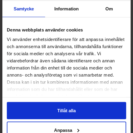
Samtycke
Information
Om
Denna webbplats använder cookies
Vi använder enhetsidentifierare för att anpassa innehållet
och annonserna till användarna, tillhandahålla funktioner
för sociala medier och analysera vår trafik. Vi
vidarebefordrar även sådana identifierare och annan
information från din enhet till de sociala medier och
annons- och analysföretag som vi samarbetar med.
Dessa kan i sin tur kombinera informationen med annan
Bardollini Matcha Caramels 175g
Swizzels Scrumpti
information som du har tillhandahållit eller som de har
samlat in när du har använt deras tjänster.
24.90 kr
22.90
Tillåt alla
Køb
Kø
Anpassa