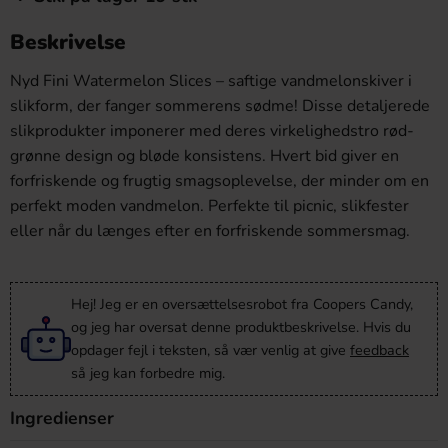
Beskrivelse
Nyd Fini Watermelon Slices – saftige vandmelonskiver i
slikform, der fanger sommerens sødme! Disse detaljerede
slikprodukter imponerer med deres virkelighedstro rød-
grønne design og bløde konsistens. Hvert bid giver en
forfriskende og frugtig smagsoplevelse, der minder om en
perfekt moden vandmelon. Perfekte til picnic, slikfester
eller når du længes efter en forfriskende sommersmag.
Hej! Jeg er en oversættelsesrobot fra Coopers Candy,
og jeg har oversat denne produktbeskrivelse. Hvis du
opdager fejl i teksten, så vær venlig at give
feedback
så jeg kan forbedre mig.
Ingredienser