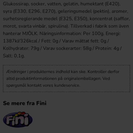
Glukossirap, socker, vatten, gelatin, humektant (E420),
syra (E330, E296, E270), geleringsmedel (pektin), aromer,
surhetsreglerande medel (E325, E350), koncentrat (safflor,
morot, svarta vinbär, spirulina). Tillverkad i fabrik som även
hanterar MJÖLK. Näringsinformation: Per 100g. Energi:
1387kJ/326kcal / Fett: 0g / Varav mättat fett: 0g /
Kolhydrater: 79g / Varav sockerarter: 58g / Protein: 4g /
Salt: 0,1g.
Ændringer i produkternes indhold kan ske. Kontroller derfor
altid produktinformationen på originalemballagen. Ved
spørgsmål kontakt vores kundeservice.
Se mere fra Fini