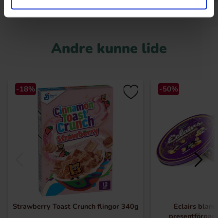
Andre kunne lide
-18%
-50%
Strawberry Toast Crunch flingor 340g
Eclairs bland
presentförpac