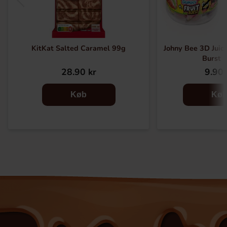
KitKat Salted Caramel 99g
Johny Bee 3D Juic
Burst 
28.90 kr
9.90 
Køb
Kø