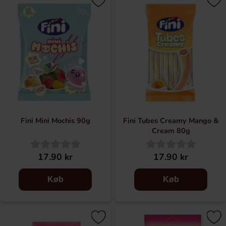
Det var i 1971, i provinsen Spanien i Murcia, at Fini blev
født. I Dom Manuels køkken begyndte han at lave
tyggegummi, gelégodis og skumfiduser. De første
produkter der blev lavet smagte af tutti-frutti, derefter
kom der flere og flere spændende smagsvarianter og i dag
tilbyder Fini et vÃ¦ld af slik i forskellige former og
smagsvarianter. I dag bliver der pakket mere end 2 000 slik
per minut i Fini's fabrik. Hver opskrift har glæde, sjov og
kreativitet som hovedingredienser.
Fini Mini Mochis 90g
Fini Tubes Creamy Mango &
Cream 80g
17.90 kr
17.90 kr
Køb
Køb