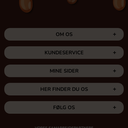
OM OS
KUNDESERVICE
MINE SIDER
HER FINDER DU OS
FØLG OS