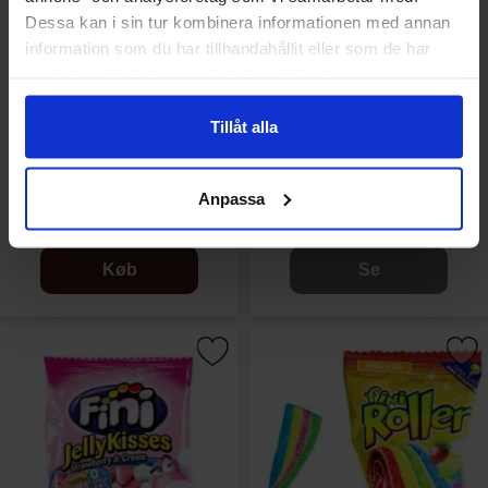
Dessa kan i sin tur kombinera informationen med annan
information som du har tillhandahållit eller som de har
samlat in när du har använt deras tjänster.
Tillåt alla
Fini Vampire Bubblegum
Fini Melon Tuggummi 80g
Lollipop 100st
Anpassa
449.90 kr
22.90 kr
Køb
Se