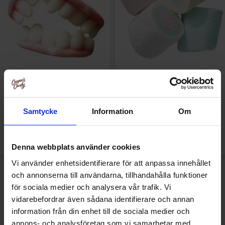
Fini Mormors Löständer 1kg
Fini Marshmallows Tivoli 1kg
118.90 kr
169.89 kr
Samtycke
Information
Om
Køb
Køb
Denna webbplats använder cookies
Vi använder enhetsidentifierare för att anpassa innehållet
och annonserna till användarna, tillhandahålla funktioner
för sociala medier och analysera vår trafik. Vi
vidarebefordrar även sådana identifierare och annan
information från din enhet till de sociala medier och
annons- och analysföretag som vi samarbetar med.