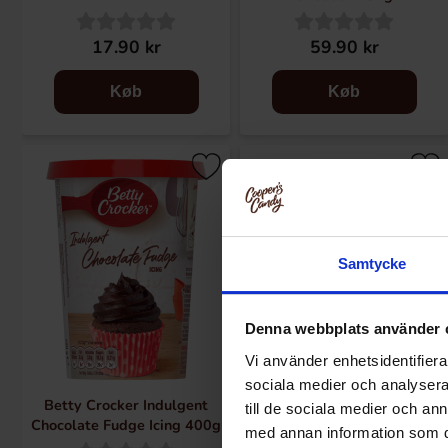
17.90 kr
59.90 kr
Køb
Køb
Samtycke
Denna webbplats använder 
Vi använder enhetsidentifierar
sociala medier och analysera 
Betty Crocker Indulgent
Betty Crocker Vanilla Icing
till de sociala medier och a
Chocolate Fudge Icing 400g
400g
med annan information som du 