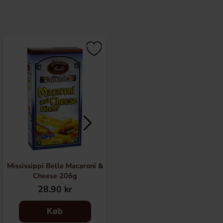
-21%
Mississippi Belle Macaroni &
Betty Crocker Country Carrot
Cheese 206g
Cake Bakmix 425g(BF:2026-
08-16)
28.90 kr
59 kr
74.90 kr
Køb
Køb