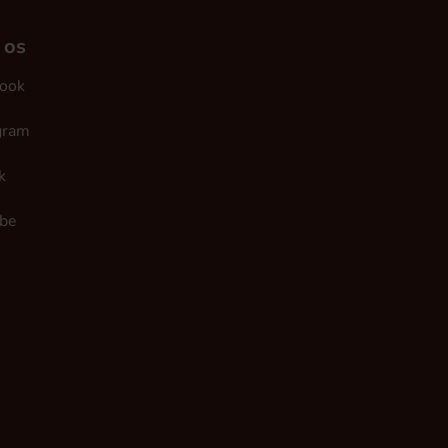
 os
ook
gram
k
be