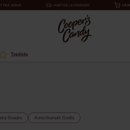
UNI
T FRA 499KR
HURTIGE LEVERINGER
Topliste
ska Snacks
Amerikanskt Godis