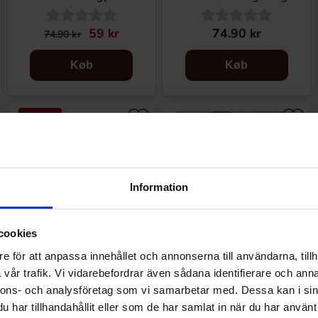
08-16)
59 kr
74.90 kr
74.90 kr
Køb
Køb
-48%
Information
cookies
e för att anpassa innehållet och annonserna till användarna, tillh
vår trafik. Vi vidarebefordrar även sådana identifierare och anna
Betty Crocker Zesty Lemon
Betty Crocker Velvety Vanilla
nnons- och analysföretag som vi samarbetar med. Dessa kan i sin
Cake Bakmix 425g(BF:2026-
Cake Bakmix 425g
har tillhandahållit eller som de har samlat in när du har använt 
08-14)