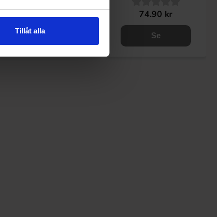
44.90 kr
74.90 kr
Tillåt alla
Se
Se