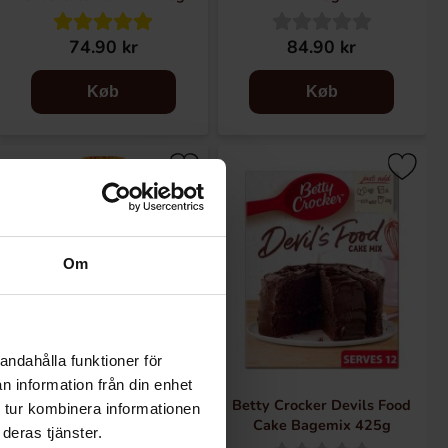
74.90 kr
84.90 kr
Køb
Køb
Om
andahålla funktioner för
n information från din enhet
Franks Red Hot Buffalo Wings
Betty Crocker Devils Food
 tur kombinera informationen
Sauce 148ml
Cake Bagemix 425g
deras tjänster.