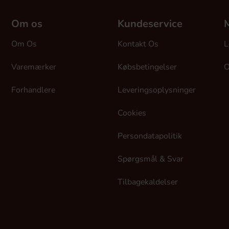
Om os
Kundeservice
M
Om Os
Kontakt Os
L
Varemærker
Købsbetingelser
O
Forhandlere
Leveringsoplysninger
Cookies
Persondatapolitik
Spørgsmål & Svar
Tilbagekaldelser