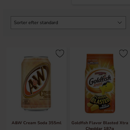
Spring
filtre
Sorter efter
standard
over
A&W Cream Soda 355ml
Goldfish Flavor Blasted Xtra
Cheddar 187g