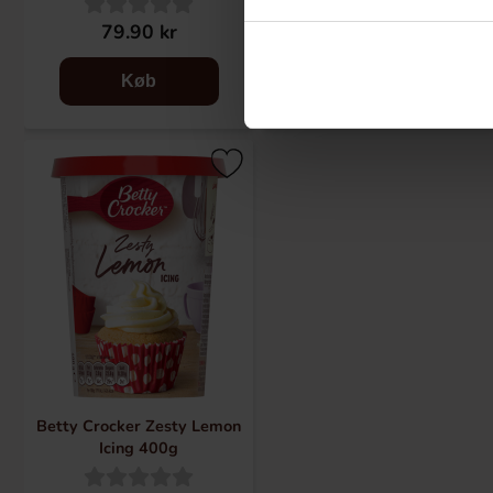
79.90 kr
79.90 kr
Køb
Køb
Betty Crocker Zesty Lemon
Icing 400g