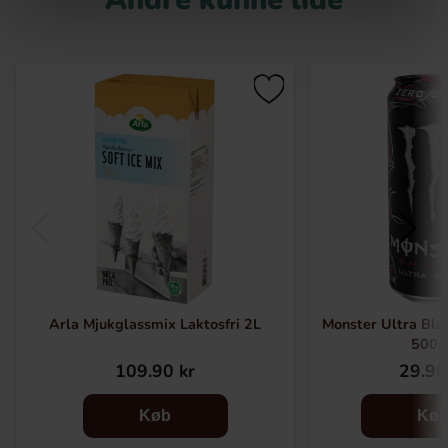
Arla Mjukglassmix Laktosfri 2L
Monster Ultra Bla
500m
109.90 kr
29.90
Køb
Kø