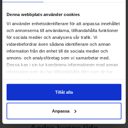
Denna webbplats använder cookies
Vi använder enhetsidentifierare för att anpassa innehållet
och annonserna till användarna, tillhandahålla funktioner
för sociala medier och analysera vår trafik. Vi
vidarebefordrar även sådana identifierare och annan
information från din enhet till de sociala medier och
Stranger Things Toaster Tarts Chocolate
Goldfish Crackers
annons- och analysföretag som vi samarbetar med.
& Red Cherry 280g
Dessa kan i sin tur kombinera informationen med annan
24.90 kr
64.90
79.90 kr
information som du har tillhandahållit eller som de har
samlat in när du har använt deras tjänster.
Køb
Kø
Tillåt alla
Anpassa
Andre kunne lide