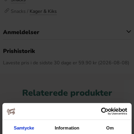
Snacks /
Kager & Kiks
Anmeldelser
Dette produkt har ingen anmeldelser
Prishistorik
Laveste pris i de sidste 30 dage er 59.90 kr (2026-08-08)
Relaterede produkter
-69%
Samtycke
Information
Om