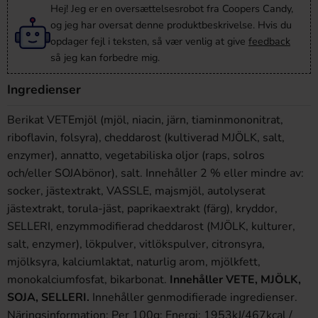
Hej! Jeg er en oversættelsesrobot fra Coopers Candy,
og jeg har oversat denne produktbeskrivelse. Hvis du
opdager fejl i teksten, så vær venlig at give
feedback
så jeg kan forbedre mig.
Ingredienser
Berikat VETEmjöl (mjöl, niacin, järn, tiaminmononitrat,
riboflavin, folsyra), cheddarost (kultiverad MJÖLK, salt,
enzymer), annatto, vegetabiliska oljor (raps, solros
och/eller SOJAbönor), salt. Innehåller 2 % eller mindre av:
socker, jästextrakt, VASSLE, majsmjöl, autolyserat
jästextrakt, torula-jäst, paprikaextrakt (färg), kryddor,
SELLERI, enzymmodifierad cheddarost (MJÖLK, kulturer,
salt, enzymer), lökpulver, vitlökspulver, citronsyra,
mjölksyra, kalciumlaktat, naturlig arom, mjölkfett,
monokalciumfosfat, bikarbonat.
Innehåller VETE, MJÖLK,
SOJA, SELLERI.
Innehåller genmodifierade ingredienser.
Näringsinformation: Per 100g: Energi: 1953kJ/467kcal /