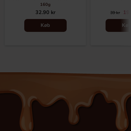
160g
32.90 kr
19.
39 kr
Køb
Kø