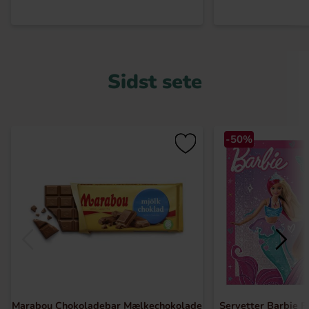
Sidst sete
-50%
Marabou Chokoladebar Mælkechokolade
Servetter Barbie F