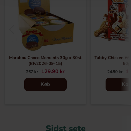
Marabou Choco Moments 30g x 30st
Tabby Chicken Wi
(BF:2026-09-15)
50g
129.90 kr
16
267 kr
24.90 kr
Køb
Kø
Sidst sete