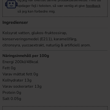
og jeg har oversat denne produktbeskrivelse. Hvis du
opdager fejl i teksten, så vær venlig at give
feedback
så jeg kan forbedre mig.
Ingredienser
Kolsyrat vatten, glukos-fruktossirap,
konserveringsmedel (E211), karamellfärg,
citronsyra, yuccaextrakt, naturlig & artificiell arom.
Näringsinnehåll per 100g
Energi 200kJ/48kcal
Fett 0g
Varav mättat fett 0g
Kolhydrater 13g
Varav sockerarter 13g
Protein 0g
Salt 0.05g