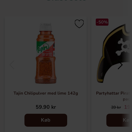
-50%
Tajin Chilipulver med lime 142g
Partyhattar Pirat 
pac
59.90 kr
19.
39 kr
Køb
Kø