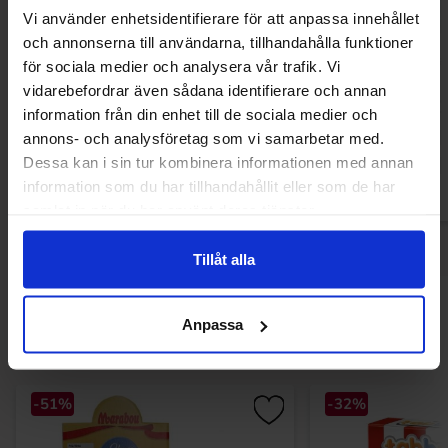
Vi använder enhetsidentifierare för att anpassa innehållet
och annonserna till användarna, tillhandahålla funktioner
Coca-Cola Original Taste Super Can 50cl
7up Tropica
för sociala medier och analysera vår trafik. Vi
vidarebefordrar även sådana identifierare och annan
18.90 kr
16.90
information från din enhet till de sociala medier och
annons- och analysföretag som vi samarbetar med.
Køb
Kø
Dessa kan i sin tur kombinera informationen med annan
information som du har tillhandahållit eller som de har
samlat in när du har använt deras tjänster.
Tillåt alla
Andre kunne lide
Anpassa
-51%
-32%