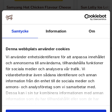
Samyang Hot Chicken Flavour Cheese
Sun Lolly Ice Loll
Ramen 140g x 5st
520
179.90 kr
49.90
Køb
Kø
Samtycke
Information
Om
Denna webbplats använder cookies
Vi använder enhetsidentifierare för att anpassa innehållet
och annonserna till användarna, tillhandahålla funktioner
för sociala medier och analysera vår trafik. Vi
Andre kunne lide
vidarebefordrar även sådana identifierare och annan
information från din enhet till de sociala medier och
annons- och analysföretag som vi samarbetar med.
Dessa kan i sin tur kombinera informationen med annan
information som du har tillhandahållit eller som de har
samlat in när du har använt deras tjänster.