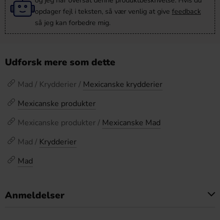
og jeg har oversat denne produktbeskrivelse. Hvis du
opdager fejl i teksten, så vær venlig at give
feedback
så jeg kan forbedre mig.
Udforsk mere som dette
Mad / Krydderier /
Mexicanske krydderier
Mexicanske produkter
Mexicanske produkter /
Mexicanske Mad
Mad /
Krydderier
Mad
Anmeldelser
Dette produkt har ingen anmeldelser