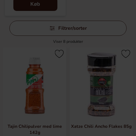
Køb
Spring
Filtrer/sorter
filtre
over
Viser
8
produkter
Tajin Chilipulver med lime
Xatze Chili Ancho Flakes 85g
142g