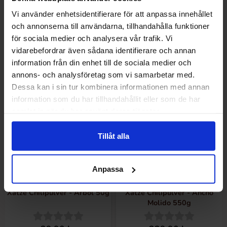
46.90 kr
39.90 kr
Vi använder enhetsidentifierare för att anpassa innehållet
och annonserna till användarna, tillhandahålla funktioner
Se
Se
för sociala medier och analysera vår trafik. Vi
vidarebefordrar även sådana identifierare och annan
information från din enhet till de sociala medier och
annons- och analysföretag som vi samarbetar med.
Dessa kan i sin tur kombinera informationen med annan
information som du har tillhandahållit eller som de har
samlat in när du har använt deras tjänster.
Tillåt alla
Anpassa
Xatze Chilipulver - Arbol 50g
Xatze Chilipulver - Ancho
Molido 550g