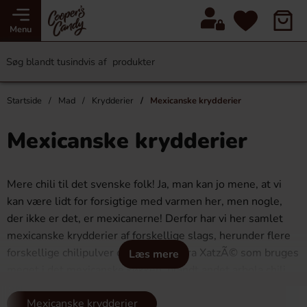
Menu
Startside
Mad
Krydderier
Mexicanske krydderier
Mexicanske krydderier
Mere chili til det svenske folk! Ja, man kan jo mene, at vi
kan være lidt for forsigtige med varmen her, men nogle,
der ikke er det, er mexicanerne! Derfor har vi her samlet
mexicanske krydderier af forskellige slags, herunder flere
forskellige chilipulver og chiliflakes fra XatzÃ© som bruges
Læs mere
meget i det mexicanske køkken, blandt andet arbola chili,
ancho chili, pasilla chili og guajillo chili. Her findes også
Mexicanske krydderier
hele tørrede chilier af forskellige sorter. Du finder også