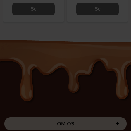
Se
Se
OM OS