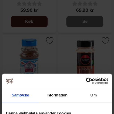
59.90 kr
69.90 kr
Køb
Se
Samtycke
Information
Om
Sazon Chipotle Seasoning
Xatze Chilipulver - Chipotle
130g
50g
Denna webbplats använder cookies