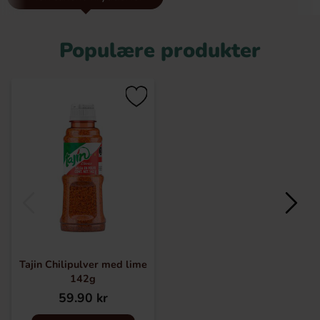
masser af andre krydderier fra andre producenter, som
Tajin og Sazon. Gå ikke glip af Mexicos fantastiske smage!
Populære produkter
Tajin Chilipulver med lime
142g
59.90 kr