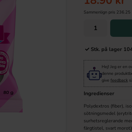
18.90 kr
Sammenlign pris 236.25 kr/
Stk. på lager 10
Hej! Jeg er en 
denne produktbes
give
feedback
så
Ingredienser
Polydextros (fiber), is
sötningsmedel (erytrito
surhetsreglerande medel
färgtistel, svart moro