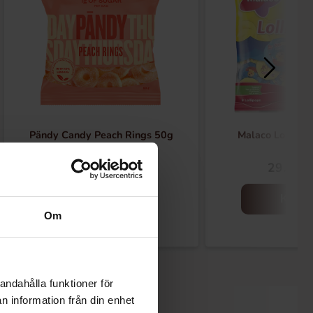
Pändy Candy Peach Rings 50g
Malaco Lollipo
17.90 kr
29.90 k
Køb
Køb
Om
andahålla funktioner för
n information från din enhet