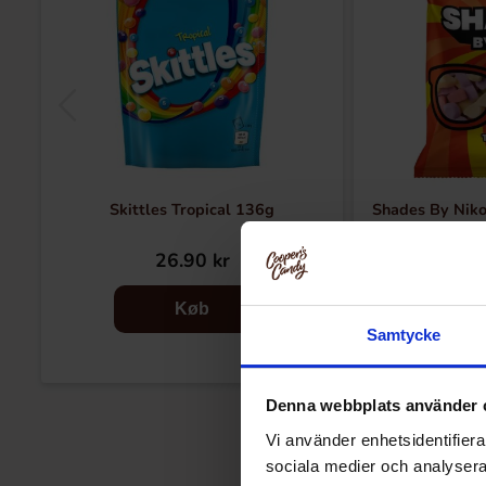
Skittles Tropical 136g
Shades By Niko
26.90 kr
29
Køb
Samtycke
Denna webbplats använder 
Vi använder enhetsidentifierar
sociala medier och analysera 