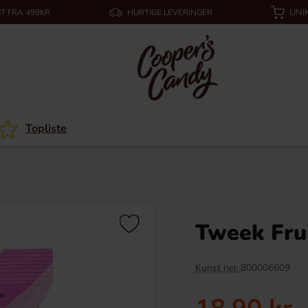
UNI
T FRA 499KR
HURTIGE LEVERINGER
Topliste
Tweek Fru
Kunst nej:
800006609