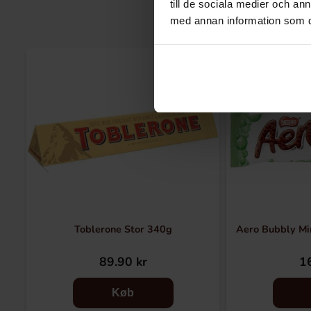
till de sociala medier och a
med annan information som du 
Toblerone Stor 340g
Aero Bubbly Mi
89.90 kr
16
Køb