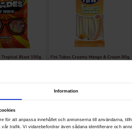
 Tropical Blast 150g
Fini Tubes Creamy Mango & Cream 80g
.90 kr
17.90 kr
Køb
Køb
Information
cookies
e för att anpassa innehållet och annonserna till användarna, tillh
vår trafik. Vi vidarebefordrar även sådana identifierare och anna