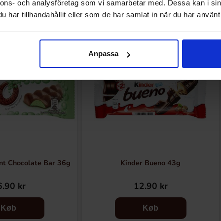
Andre kunne lide
nnons- och analysföretag som vi samarbetar med. Dessa kan i sin
har tillhandahållit eller som de har samlat in när du har använt 
Anpassa
nt Chocolate Bar 36g
Kinder Bueno 43g
.90 kr
12.90 kr
Køb
Køb