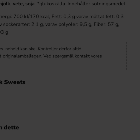
mjölk, vete, soja
. *glukoskälla. Innehåller sötningsmedel.
ergi: 700 kJ/170 kcal, Fett: 0,3 g varav mättat fett: 0,3
 sockerarter: 2,1 g, varav polyoler: 9,5 g, Fiber: 57 g,
03 g
 indhold kan ske. Kontroller derfor altid
å originalemballagen. Ved spørgsmål kontakt vores
k Sweets
 dette