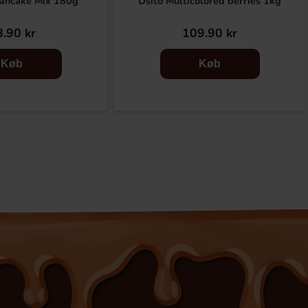
Pancake Mix 180g
Dsito Multicolored berries 1kg
.90 kr
109.90 kr
Køb
Køb