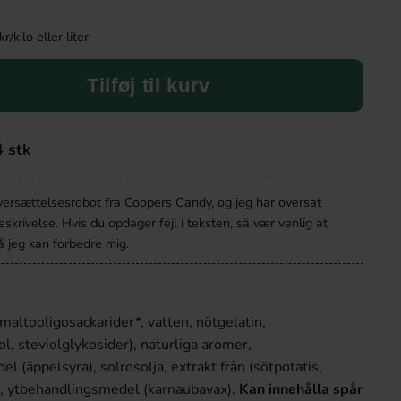
kilo eller liter
Tilføj til kurv
4 stk
oversættelsesrobot fra Coopers Candy, og jeg har oversat
krivelse. Hvis du opdager fejl i teksten, så vær venlig at
 jeg kan forbedre mig.
omaltooligosackarider*, vatten, nötgelatin,
l, steviolglykosider), naturliga aromer,
 (äppelsyra), solrosolja, extrakt från (sötpotatis,
t), ytbehandlingsmedel (karnaubavax).
Kan innehålla spår