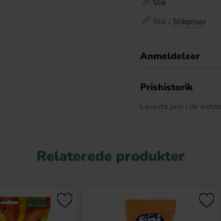
Slik
Slik /
Slikposer
Anmeldelser
D
Prishistorik
Laveste pris i de sids
Relaterede produkter