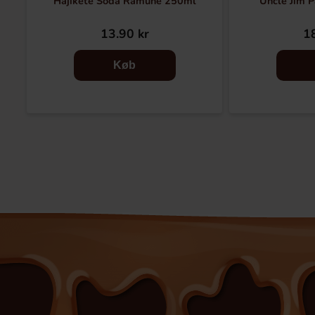
Hajikete Soda Ramune 250ml
Uncle Jim 
13.90 kr
18
Køb